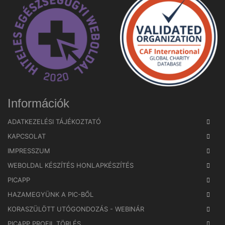
Információk
ADATKEZELÉSI TÁJÉKOZTATÓ
KAPCSOLAT
IMPRESSZUM
WEBOLDAL KÉSZÍTÉS HONLAPKÉSZÍTÉS
PICAPP
HAZAMEGYÜNK A PIC-BŐL
KORASZÜLÖTT UTÓGONDOZÁS - WEBINÁR
PICAPP PROFIL TÖRLÉS