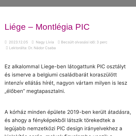
Liége – Montlégia PIC
2023.12.05
Nagy Lívia
Becsült olvasási idő: 3 perc
Lektorálta: Dr. Nádor Csaba
Ez alkalommal Liege-ben látogattunk PIC osztályt
és ismerve a belgiumi családbarát koraszülött
intenzív ellátás hírét, nagyon vártam milyen is lesz
„élőben” megtapasztalni.
A kórház minden épülete 2019-ben került átadásra,
és ahogy a fényképekből látszik törekedtek a
legújabb nemzetközi PIC design irányelvekhez a