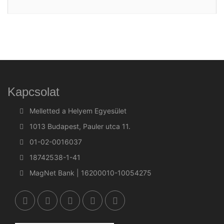
Kapcsolat
Melletted a Helyem Egyesület
1013 Budapest, Pauler utca 11.
01-02-0016037
18742538-1-41
MagNet Bank | 16200010-10054275