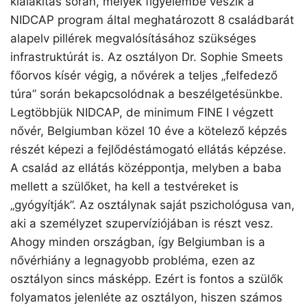
kialakítás során, melyek figyelembe veszik a
NIDCAP program által meghatározott 8 családbarát
alapelv pillérek megvalósításához szükséges
infrastruktúrát is. Az osztályon Dr. Sophie Smeets
főorvos kísér végig, a nővérek a teljes „felfedező
túra” során bekapcsolódnak a beszélgetésünkbe.
Legtöbbjük NIDCAP, de minimum FINE I végzett
nővér, Belgiumban közel 10 éve a kötelező képzés
részét képezi a fejlődéstámogató ellátás képzése.
A család az ellátás középpontja, melyben a baba
mellett a szülőket, ha kell a testvéreket is
„gyógyítják”. Az osztálynak saját pszichológusa van,
aki a személyzet szupervíziójában is részt vesz.
Ahogy minden országban, így Belgiumban is a
nővérhiány a legnagyobb probléma, ezen az
osztályon sincs másképp. Ezért is fontos a szülők
folyamatos jelenléte az osztályon, hiszen számos