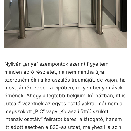
Nyilván „anya” szempontok szerint figyeltem
minden apró részletet, na nem mintha újra
szeretném élni a koraszülés traumáját, de vajon, ha
most járnék ebben a cipőben, milyen benyomások
érnének. Ahogy a legtöbb belgiumi kórházban, itt is
„utcák” vezetnek az egyes osztályokra, már nem a
megszokott „PIC” vagy „Koraszülött/újszülött
intenzív osztály” feliratot keresi a látogató, hanem
itt adott esetben a 820-as utcát, melyhez lila szín