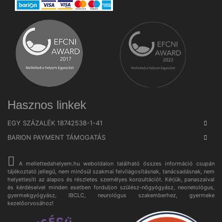
Hasznos linkek
EGY SZÁZALÉK 18742538-1-41
BARION PAYMENT TÁMOGATÁS
A mellettedahelyem.hu weboldalon található összes információ csupán
tájékoztató jellegű, nem minősül szakmai felvilágosításnak, tanácsadásnak, nem
helyettesíti az alapos és részletes személyes konzultációt. Kérjük, panaszaival
és kérdéseivel minden esetben forduljon szülész-nőgyógyász, neonetológus,
gyermekgyógyász, IBCLC, neurológus szakemberhez, gyermeke
kezelőorvosához!