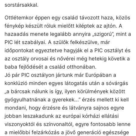
sorstársakkal.
Ottlétemkor éppen egy család távozott haza, közös
fénykép készült róluk mielőtt kiléptek az ajtón. A
hazaadás menete legalább annyira „szigorú”, mint a
PIC lét szabályai. A szülők felkészülve, már
időpontokat egyeztetve hagyják el a PIC osztályt és
az osztály orvosai és nővérei még hetekig követik a
baba fejlődését a család otthonában.
Jó pár PIC osztályon jártunk már Európában a
konklúzió minden egyes látogatás után a sóvárgás
„a bárcsak nálunk is így, ilyen körülmények között
gyógyulhatnának a gyerekek...” érzés mellett ki kell
mondani, hogy érzésre és látványra sajnos egyre
jobban leszakadunk az európai kórházi ellátási
viszonyoktól és színvonaltól, egyre fontosabb lenne
a mielőbbi felzárkózás a jövő generáció egészsége