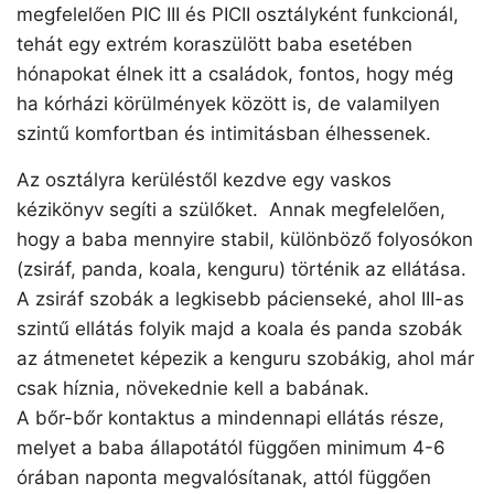
megfelelően PIC III és PICII osztályként funkcionál,
tehát egy extrém koraszülött baba esetében
hónapokat élnek itt a családok, fontos, hogy még
ha kórházi körülmények között is, de valamilyen
szintű komfortban és intimitásban élhessenek.
Az osztályra kerüléstől kezdve egy vaskos
kézikönyv segíti a szülőket. Annak megfelelően,
hogy a baba mennyire stabil, különböző folyosókon
(zsiráf, panda, koala, kenguru) történik az ellátása.
A zsiráf szobák a legkisebb pácienseké, ahol III-as
szintű ellátás folyik majd a koala és panda szobák
az átmenetet képezik a kenguru szobákig, ahol már
csak híznia, növekednie kell a babának.
A bőr-bőr kontaktus a mindennapi ellátás része,
melyet a baba állapotától függően minimum 4-6
órában naponta megvalósítanak, attól függően