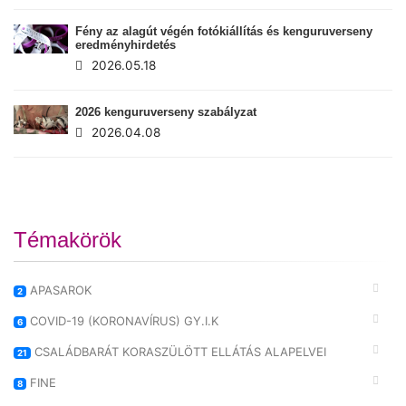
Fény az alagút végén fotókiállítás és kenguruverseny
eredményhirdetés
2026.05.18
2026 kenguruverseny szabályzat
2026.04.08
Témakörök
APASAROK
2
COVID-19 (KORONAVÍRUS) GY.I.K
6
CSALÁDBARÁT KORASZÜLÖTT ELLÁTÁS ALAPELVEI
21
FINE
8