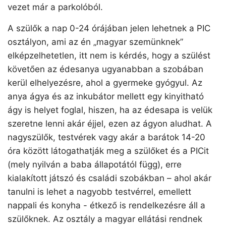
vezet már a parkolóból.
A szülők a nap 0-24 órájában jelen lehetnek a PIC
osztályon, ami az én „magyar szemünknek”
elképzelhetetlen, itt nem is kérdés, hogy a szülést
követően az édesanya ugyanabban a szobában
kerül elhelyezésre, ahol a gyermeke gyógyul. Az
anya ágya és az inkubátor mellett egy kinyitható
ágy is helyet foglal, hiszen, ha az édesapa is velük
szeretne lenni akár éjjel, ezen az ágyon aludhat. A
nagyszülők, testvérek vagy akár a barátok 14-20
óra között látogathatják meg a szülőket és a PICit
(mely nyilván a baba állapotától függ), erre
kialakított játszó és családi szobákban – ahol akár
tanulni is lehet a nagyobb testvérrel, emellett
nappali és konyha - étkező is rendelkezésre áll a
szülőknek. Az osztály a magyar ellátási rendnek