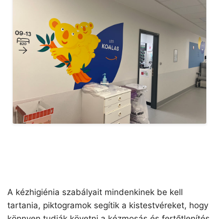
A kézhigiénia szabályait mindenkinek be kell
tartania, piktogramok segítik a kistestvéreket, hogy
könnyen tudják követni a kézmosás és fertőtlenítés