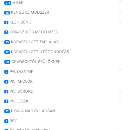
HÍREK
211
KENGURU MÓDSZER
18
KÉZHIGÉNIE
2
KORASZÜLÉS MEGELŐZÉS
6
KORASZÜLÖTT TÁPLÁLÁS
15
KORASZÜLÖTT UTÓGONDOZÁS
12
ORVOSOKTÓL SZÜLŐKNEK
39
PÁLYÁZATOK
2
PICI ÁPOLÓK
5
PICI BŐRÖND
2
PICI LÉLEK
9
PICIK A NAGYVILÁGBAN
12
RSV
7