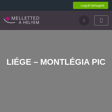
Legyél támogató
LIÉGE – MONTLÉGIA PIC