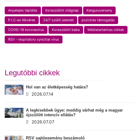
Anyatejes táplálás
Koraszülött világnap
Kenguruverseny
P.I.C-es Nővérek
24/7 szülői jelenlét
pszichés támogatás
COVID-19 koronavírus
Koraszülött baba
Médiatartalmas cikkek
RSV - respiratory syncitial vírus
Legutóbbi cikkek
Hol van az életképesség határa?
2026.07.14
A legkisebbek ügye: meddig várhat még a magyar
újszülött intenzív ellátás?
2026.07.07
RSV sajtóesemény beszámoló