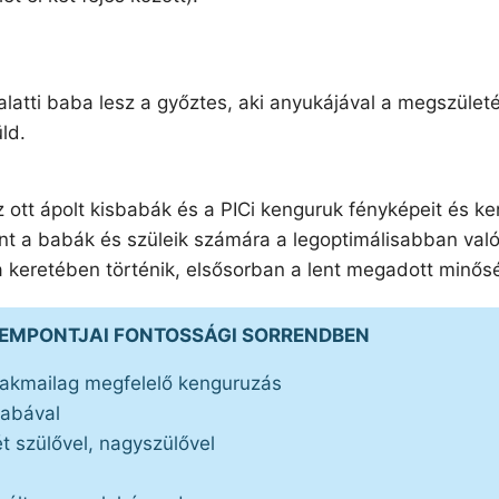
alatti baba lesz a győztes, aki anyukájával a megszület
ld.
z ott ápolt kisbabák és a PICi kenguruk fényképeit és ke
int a babák és szüleik számára a legoptimálisabban val
 keretében történik, elsősorban a lent megadott minős
ZEMPONTJAI FONTOSSÁGI SORRENDBEN
zakmailag megfelelő kenguruzás
babával
t szülővel, nagyszülővel