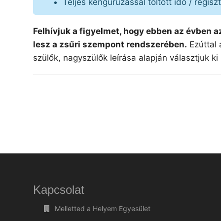
Teljes kenguruzással töltött idő / regis
Felhívjuk a figyelmet, hogy ebben az évben 
lesz a zsűri szempont rendszerében.
Ezúttal 
szülők, nagyszülők leírása alapján választjuk k
Kapcsolat
Melletted a Helyem Egyesület