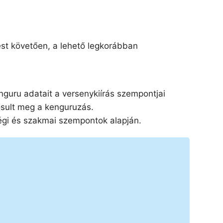
ést követően, a lehető legkorábban
nguru adatait a versenykiírás szempontjai
ósult meg a kenguruzás.
égi és szakmai szempontok alapján.