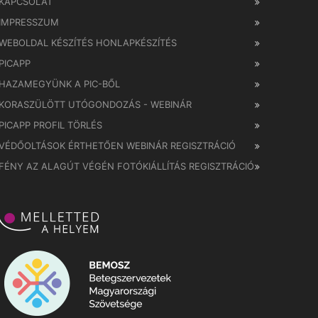
KAPCSOLAT
IMPRESSZUM
WEBOLDAL KÉSZÍTÉS HONLAPKÉSZÍTÉS
PICAPP
HAZAMEGYÜNK A PIC-BŐL
KORASZÜLÖTT UTÓGONDOZÁS - WEBINÁR
PICAPP PROFIL TÖRLÉS
VÉDŐOLTÁSOK ÉRTHETŐEN WEBINÁR REGISZTRÁCIÓ
FÉNY AZ ALAGÚT VÉGÉN FOTÓKIÁLLÍTÁS REGISZTRÁCIÓ