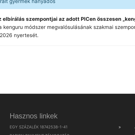
ztrált gyermek hányados
az elbírálás szempontjai az adott PICen összesen „k
a kenguru módszer megvalósulásának szakmai szempont
i 2026 nyertesét.
Hasznos linkek
EGY SZÁZALÉK 18742538-1-41