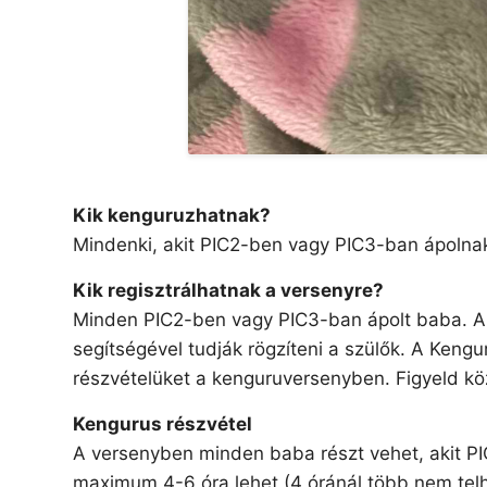
Kik kenguruzhatnak?
Mindenki, akit PIC2-ben vagy PIC3-ban ápolna
Kik regisztrálhatnak a versenyre?
Minden PIC2-ben vagy PIC3-ban ápolt baba. A
segítségével tudják rögzíteni a szülők. A Ken
részvételüket a kenguruversenyben. Figyeld kö
Kengurus részvétel
A versenyben minden baba részt vehet, akit PI
maximum 4-6 óra lehet (4 óránál több nem telhet