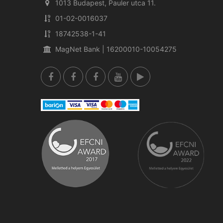
1013 Budapest, Pauler utca 11.
01-02-0016037
18742538-1-41
MagNet Bank | 16200010-10054275