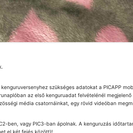
k.
 kenguruversenyhez szükséges adatokat a PICAPP mob
gurunaplóban az első kenguruadat felvételénél megjelen
zösségi média csatornáinkat, egy rövid videóban megmuta
C2-ben, vagy PIC3-ban ápolnak. A kenguruzás időtartama
 el két fejés között)!