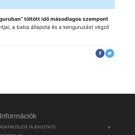
enguruban” töltött idő másodlagos szempont
jai, a baba állapota és a kenguruzást végző
Információk
ADATKEZELÉSI TÁJÉKOZTATÓ