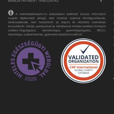
BARION PAYMENT TÁMOGATÁS
A mellettedahelyem.hu weboldalon található összes információ
csupán tájékoztató jellegű, nem minősül szakmai felvilágosításnak,
tanácsadásnak, nem helyettesíti az alapos és részletes személyes
konzultációt. Kérjük, panaszaival és kérdéseivel minden esetben forduljon
szülész-nőgyógyász, neonetológus, gyermekgyógyász, IBCLC,
neurológus szakemberhez, gyermeke kezelőorvosához!