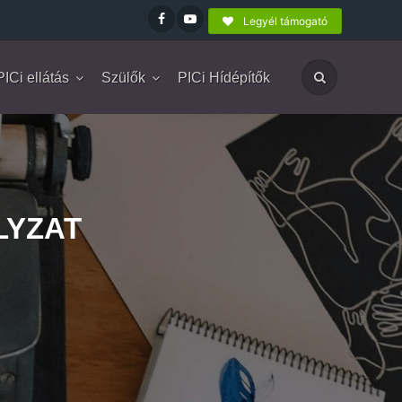
Legyél támogató
PICi ellátás
Szülők
PICi Hídépítők
LYZAT