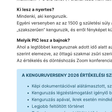
Ki lesz a nyertes?
Mindenki, aki kenguruzik.
Egyéni versenyben az az 1500 g születési súly 
„szakszerűen” kenguruzik, és erről fényképet kü
Melyik PIC lesz a bajnok?
Ahol a legtöbbet kenguruznak adott idő alatt a
szerint elemezve, az öttagú szakmai zsűri szer
Az értékelés és döntéshozás Zoom konferencia
A KENGURUVERSENY 2026 ÉRTÉKELÉSI S
Képi dokumentációval alátámasztott, s
Kenguruzás légzéstámogatást igénylő 
Kenguruzás apával, ikrek esetén mindké
Legjobb feltöltött történet