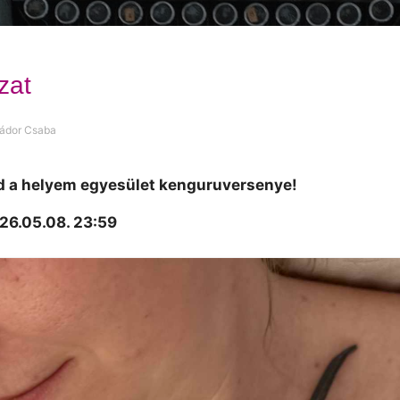
zat
 Nádor Csaba
d a helyem egyesület kenguruversenye!
026.05.08. 23:59