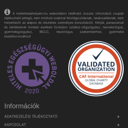
A mellettedahelyem.hu weboldalon található összes információ csupán
tájékoztató jellegű, nem minősül szakmai felvilágosításnak, tanácsadásnak, nem
helyettesíti az alapos és részletes személyes konzultációt. Kérjük, panaszaival
és kérdéseivel minden esetben forduljon szülész-nőgyógyász, neonetológus,
gyermekgyógyász, IBCLC, neurológus szakemberhez, gyermeke
kezelőorvosához!
Információk
ADATKEZELÉSI TÁJÉKOZTATÓ
KAPCSOLAT