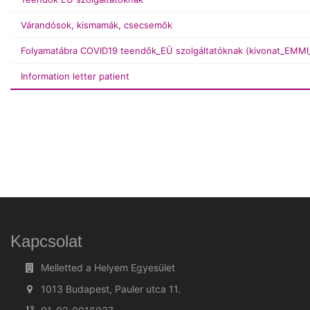
Várandósok, kismamák, csecsemők
Folyamatábra COVID19 teendők_EÜ szolgáltatóknak (kivonat_EMM
Information letter patient
Kapcsolat
Melletted a Helyem Egyesület
1013 Budapest, Pauler utca 11.