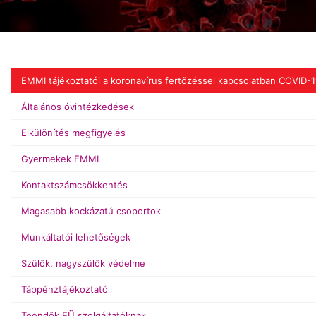
EMMI tájékoztatói a koronavírus fertőzéssel kapcsolatban COVID-1
Általános óvintézkedések
Elkülönítés megfigyelés
Gyermekek EMMI
Kontaktszámcsökkentés
Magasabb kockázatú csoportok
Munkáltatói lehetőségek
Szülők, nagyszülők védelme
Táppénztájékoztató
Teendők EÜ szolgáltatóknak