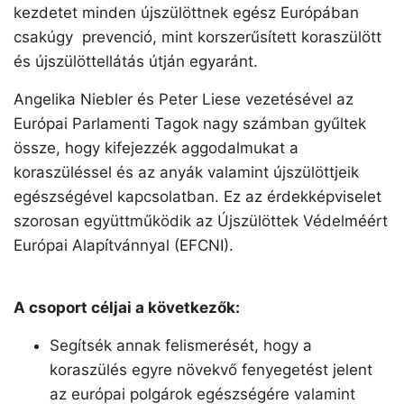
kezdetet minden újszülöttnek egész Európában
csakúgy prevenció, mint korszerűsített koraszülött
és újszülöttellátás útján egyaránt.
Angelika Niebler és Peter Liese vezetésével az
Európai Parlamenti Tagok nagy számban gyűltek
össze, hogy kifejezzék aggodalmukat a
koraszüléssel és az anyák valamint újszülöttjeik
egészségével kapcsolatban. Ez az érdekképviselet
szorosan együttműködik az Újszülöttek Védelméért
Európai Alapítvánnyal (EFCNI).
A csoport céljai a következők:
Segítsék annak felismerését, hogy a
koraszülés egyre növekvő fenyegetést jelent
az európai polgárok egészségére valamint