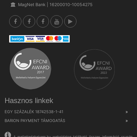
MagNet Bank | 16200010-10054275
Hasznos linkek
EGY SZÁZALÉK 18742538-1-41
BARION PAYMENT TÁMOGATÁS
A mellettedahelyem.hu weboldalon található összes információ csupán