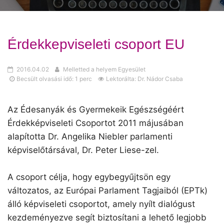
Érdekkepviseleti csoport EU
2016.04.02
Melletted a helyem Egyesület
Becsült olvasási idő: 1 perc
Lektorálta: Dr. Nádor Csaba
Az Édesanyák és Gyermekeik Egészségéért
Érdekképviseleti Csoportot 2011 májusában
alapította Dr. Angelika Niebler parlamenti
képviselőtársával, Dr. Peter Liese-zel.
A csoport célja, hogy egybegyűjtsön egy
változatos, az Európai Parlament Tagjaiból (EPTk)
álló képviseleti csoportot, amely nyílt dialógust
kezdeményezve segít biztosítani a lehető legjobb