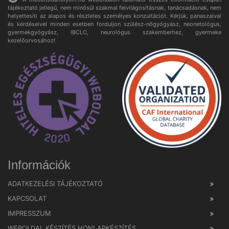
tájékoztató jellegű, nem minősül szakmai felvilágosításnak, tanácsadásnak, nem
helyettesíti az alapos és részletes személyes konzultációt. Kérjük, panaszaival
és kérdéseivel minden esetben forduljon szülész-nőgyógyász, neonetológus,
gyermekgyógyász, IBCLC, neurológus szakemberhez, gyermeke
kezelőorvosához!
Információk
ADATKEZELÉSI TÁJÉKOZTATÓ
KAPCSOLAT
IMPRESSZUM
WEBOLDAL KÉSZÍTÉS HONLAPKÉSZÍTÉS