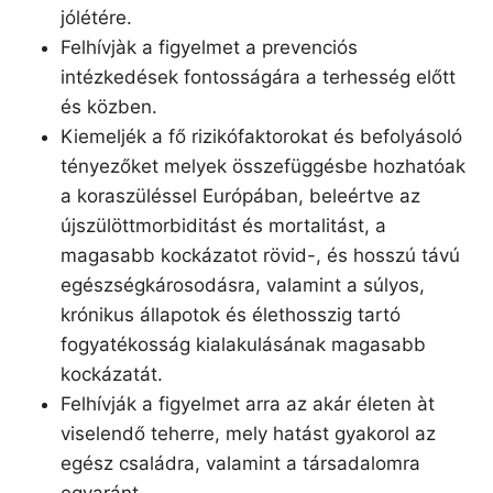
jólétére.
Felhívjàk a figyelmet a prevenciós
intézkedések fontosságára a terhesség előtt
és közben.
Kiemeljék a fő rizikófaktorokat és befolyásoló
tényezőket melyek összefüggésbe hozhatóak
a koraszüléssel Európában, beleértve az
újszülöttmorbiditást és mortalitást, a
magasabb kockázatot rövid-, és hosszú távú
egészségkárosodásra, valamint a súlyos,
krónikus állapotok és élethosszig tartó
fogyatékosság kialakulásának magasabb
kockázatát.
Felhívják a figyelmet arra az akár életen àt
viselendő teherre, mely hatást gyakorol az
egész családra, valamint a társadalomra