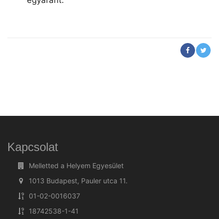
egyaránt.
Kapcsolat
Melletted a Helyem Egyesület
1013 Budapest, Pauler utca 11.
01-02-0016037
18742538-1-41