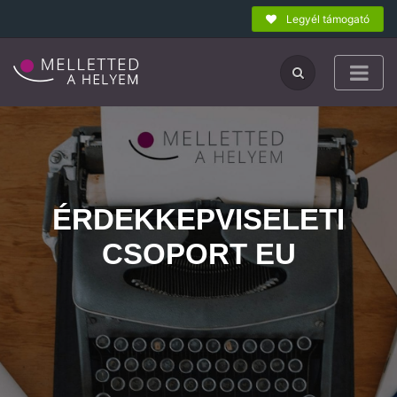
Legyél támogató
ÉRDEKKEPVISELETI
CSOPORT EU