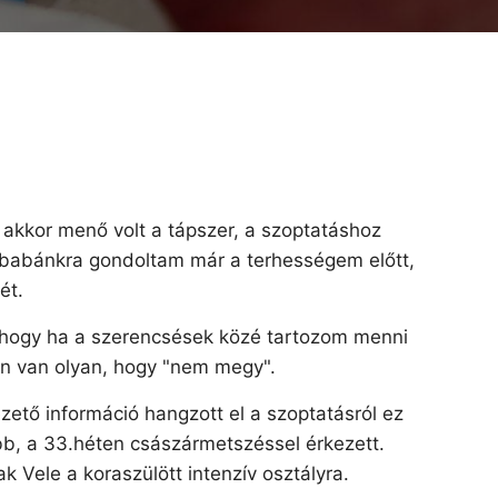
 akkor menő volt a tápszer, a szoptatáshoz
a babánkra gondoltam már a terhességem előtt,
ét.
 hogy ha a szerencsések közé tartozom menni
en van olyan, hogy "nem megy".
zető információ hangzott el a szoptatásról ez
bb, a 33.héten császármetszéssel érkezett.
 Vele a koraszülött intenzív osztályra.