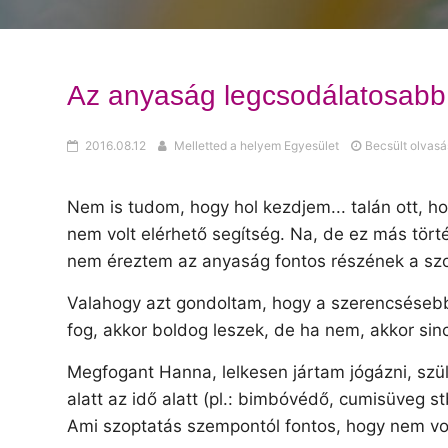
Az anyaság legcsodálatosabb 
2016.08.12
Melletted a helyem Egyesület
Becsült olvasás
Nem is tudom, hogy hol kezdjem... talán ott, 
nem volt elérhető segítség. Na, de ez más tör
nem éreztem az anyaság fontos részének a szop
Valahogy azt gondoltam, hogy a szerencséseb
fog, akkor boldog leszek, de ha nem, akkor si
Megfogant Hanna, lelkesen jártam jógázni, szül
alatt az idő alatt (pl.: bimbóvédő, cumisüveg 
Ami szoptatás szempontól fontos, hogy nem volt 