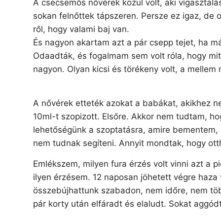
A csecsemős nővérek közül volt, aki vígasztal
sokan felnőttek tápszeren. Persze ez igaz, de o
ről, hogy valami baj van.
És nagyon akartam azt a pár csepp tejet, ha m
Odaadták, és fogalmam sem volt róla, hogy mit
nagyon. Olyan kicsi és törékeny volt, a mellem
A nővérek etteték azokat a babákat, akikhez ne
10ml-t szopizott. Elsőre. Akkor nem tudtam, ho
lehetőségünk a szoptatásra, amire bementem, m
nem tudnak segíteni. Annyit mondtak, hogy ott
Emlékszem, milyen fura érzés volt vinni azt a 
ilyen érzésem. 12 naposan jöhetett végre haza v
összebújhattunk szabadon, nem időre, nem több
pár korty után elfáradt és elaludt. Sokat aggód