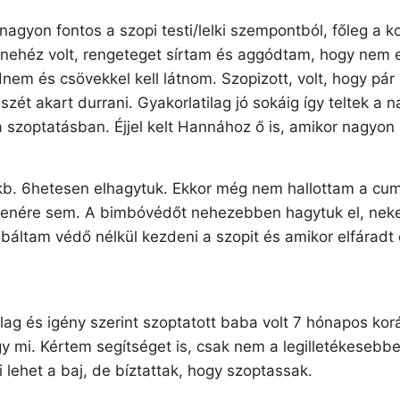
nagyon fontos a szopi testi/lelki szempontból, főleg a
 nehéz volt, rengeteget sírtam és aggódtam, hogy nem es
nem és csövekkel kell látnom. Szopizott, volt, hogy pár 
szét akart durrani. Gyakorlatilag jó sokáig így teltek a
 szoptatásban. Éjjel kelt Hannához ő is, amikor nagyon k
b. 6hetesen elhagytuk. Ekkor még nem hallottam a cumiz
llenére sem. A bimbóvédőt nehezebben hagytuk el, nek
áltam védő nélkül kezdeni a szopit és amikor elfáradt é
lag és igény szerint szoptatott baba volt 7 hónapos ko
gy mi. Kértem segítséget is, csak nem a legilletékeseb
ehet a baj, de bíztattak, hogy szoptassak.