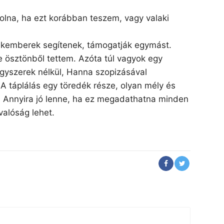
volna, ha ezt korábban teszem, vagy valaki
szakemberek segítenek, támogatják egymást.
e ösztönből tettem. Azóta túl vagyok egy
ógyszerek nélkül, Hanna szopizásával
 táplálás egy töredék része, olyan mély és
. Annyira jó lenne, ha ez megadathatna minden
alóság lehet.