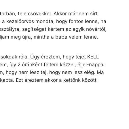
torban, tele csövekkel. Akkor már nem sírt.
s a kezelőorvos mondta, hogy fontos lenne, ha
tályra, segítséget kértem az egyik nővértől,
áljam meg újra, mintha a baba velem lenne.
okdak róla. Úgy éreztem, hogy tejet KELL
 így 2 óránként fejtem kézzel, éjjel-nappal.
, hogy nem lesz tej, hogy nem lesz elég. Ma
 kapta. Ezt éreztem akkor a kettőnk közötti