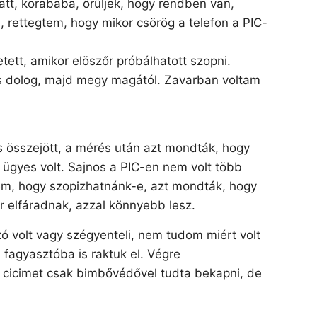
tt, korababa, örüljek, hogy rendben van,
, rettegtem, hogy mikor csörög a telefon a PIC-
tt, amikor elöszőr próbálhatott szopni.
es dolog, majd megy magától. Zavarban voltam
is összejött, a mérés után azt mondták, hogy
 ügyes volt. Sajnos a PIC-en nem volt több
em, hogy szopizhatnánk-e, azt mondták, hogy
 elfáradnak, azzal könnyebb lesz.
zó volt vagy szégyenteli, nem tudom miért volt
 fagyasztóba is raktuk el. Végre
A cicimet csak bimbővédővel tudta bekapni, de