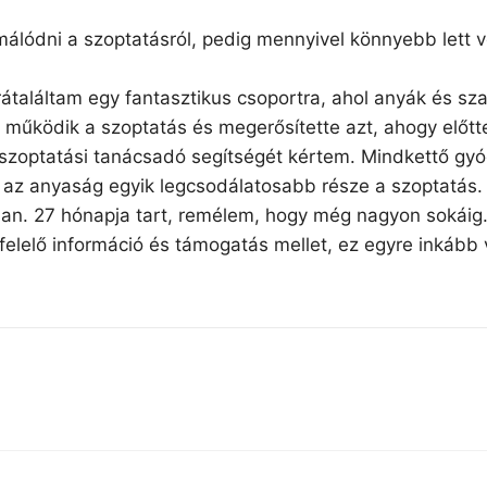
rmálódni a szoptatásról, pedig mennyivel könnyebb lett 
 rátaláltam egy fantasztikus csoportra, ahol anyák és 
s működik a szoptatás és megerősítette azt, ahogy előtt
r szoptatási tanácsadó segítségét kértem. Mindkettő gy
 anyaság egyik legcsodálatosabb része a szoptatás. A
lan. 27 hónapja tart, remélem, hogy még nagyon sokáig
elő információ és támogatás mellet, ez egyre inkább v