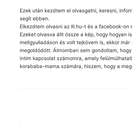
Ezek után kezdtem el olvasgatni, keresni, info
segít ebben.
Elkezdtem olvasni az lll.hu-t és a facebook-on
Ezeket olvasva állt össze a kép, hogy hogyan i
mellgyulladáson és volt tejkövem is, ekkor má
megoldódótt. Álmomban sem gondoltam, hogy az
intim kapcsolat számomra, amely felülmúlhatat
korababa-mama számára, hiszem, hogy a megfel