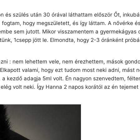
on és szülés után 30 órával láthattam először Őt, inkubá
fogtam, hogy megszületett, és így láttam. A nővérke é
mbe sem jutott. Mikor visszamentem a gyermekágyas osz
jtünk, 1csepp jött le. Elmondta, hogy 2-3 óránként prób
ni : nem lehettem vele, nem érezhettem, mások gondos
apott valami, hogy ezt tudom most neki adni, mást nem,
a kezdő adagja 5ml volt. Én nagyon szenvedtem, féltem
 elég volt neki. Így Hanna 2 napos korától az én tejemet