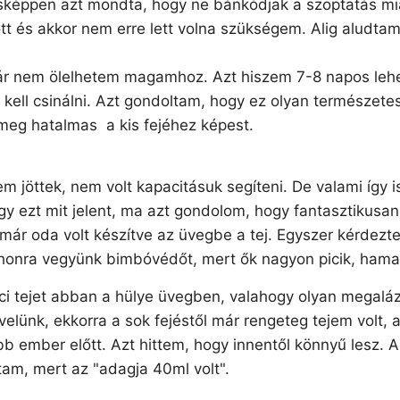
ásképpen azt mondta, hogy ne bánkódjak a szoptatás mia
tt és akkor nem erre lett volna szükségem. Alig aludtam
ár nem ölelhetem magamhoz. Azt hiszem 7-8 napos lehete
 kell csinálni. Azt gondoltam, hogy ez olyan természet
 meg hatalmas a kis fejéhez képest.
m jöttek, nem volt kapacitásuk segíteni. De valami így 
gy ezt mit jelent, ma azt gondolom, hogy fantasztikusan
ár oda volt készítve az üvegbe a tej. Egyszer kérdezt
honra vegyünk bimbóvédőt, mert ők nagyon picik, hamar
pici tejet abban a hülye üvegben, valahogy olyan megalá
elünk, ekkorra a sok fejéstől már rengeteg tejem volt, a
 ember előtt. Azt hittem, hogy innentől könnyű lesz. 
tam, mert az "adagja 40ml volt".