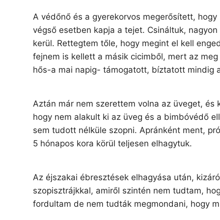
A védőnő és a gyerekorvos megerősített, hogy 
végső esetben kapja a tejet. Csináltuk, nagyon
kerül. Rettegtem tőle, hogy megint el kell enged
fejnem is kellett a másik cicimből, mert az meg 
hős-a mai napig- támogatott, bíztatott mindig a
Aztán már nem szerettem volna az üveget, és k
hogy nem alakult ki az üveg és a bimbóvédő e
sem tudott nélküle szopni. Apránként ment, prób
5 hónapos kora körül teljesen elhagytuk.
Az éjszakai ébresztések elhagyása után, kizáró
szopisztrájkkal, amiről szintén nem tudtam, ho
fordultam de nem tudták megmondani, hogy mi l