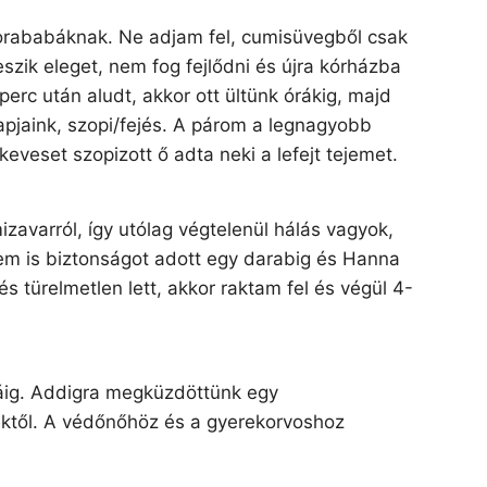
 korababáknak. Ne adjam fel, cumisüvegből csak
zik eleget, nem fog fejlődni és újra kórházba
perc után aludt, akkor ott ültünk órákig, majd
 napjaink, szopi/fejés. A párom a legnagyobb
eveset szopizott ő adta neki a lefejt tejemet.
avarról, így utólag végtelenül hálás vagyok,
em is biztonságot adott egy darabig és Hanna
s türelmetlen lett, akkor raktam fel és végül 4-
ráig. Addigra megküzdöttünk egy
bektől. A védőnőhöz és a gyerekorvoshoz