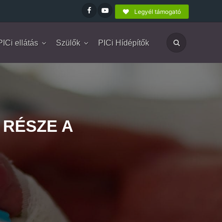
Legyél támogató
PICi ellátás
Szülők
PICi Hídépítők
RÉSZE A