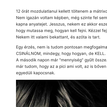
12 órát mozdulatlanul kellett töltenem a mátrix
Nem igazán voltam képben, még szinte fel sem 
kapna anyatejet. Jesszus, nekem ez akkor esze
hogy mutassa meg, hogyan kell fejni. Kézzel fe
Nekem itt valami bekattant, és azóta is tart.
Egy érzés, nem is tudom pontosan megfogalmaz
CSINÁLNOM, mindegy, hogy hogyan, de KELL. Elk
A második napon már "mennyiség" gyűlt össze. 
már tudom, hogy az a pici ami volt, az is bőven
egyedüli kapocsnak.