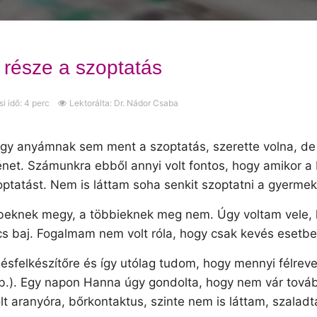
része a szoptatás
i idő: 4 perc
Lektorálta: Dr. Nádor Csaba
hogy anyámnak sem ment a szoptatás, szerette volna, de
ténet. Számunkra ebből annyi volt fontos, hogy amikor 
tatást. Nem is láttam soha senkit szoptatni a gyermek
beknek megy, a többieknek meg nem. Úgy voltam vele,
ncs baj. Fogalmam nem volt róla, hogy csak kevés esetb
ésfelkészítőre és így utólag tudom, hogy mennyi félreve
stb.). Egy napon Hanna úgy gondolta, hogy nem vár tová
aranyóra, bőrkontaktus, szinte nem is láttam, szaladtak