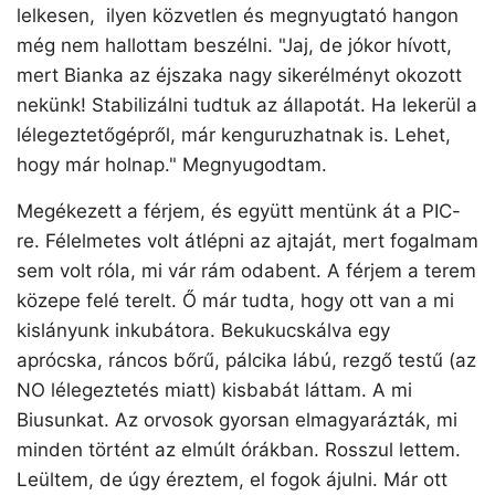
lelkesen, ilyen közvetlen és megnyugtató hangon
még nem hallottam beszélni. "Jaj, de jókor hívott,
mert Bianka az éjszaka nagy sikerélményt okozott
nekünk! Stabilizálni tudtuk az állapotát. Ha lekerül a
lélegeztetőgépről, már kenguruzhatnak is. Lehet,
hogy már holnap." Megnyugodtam.
Megékezett a férjem, és együtt mentünk át a PIC-
re. Félelmetes volt átlépni az ajtaját, mert fogalmam
sem volt róla, mi vár rám odabent. A férjem a terem
közepe felé terelt. Ő már tudta, hogy ott van a mi
kislányunk inkubátora. Bekukucskálva egy
aprócska, ráncos bőrű, pálcika lábú, rezgő testű (az
NO lélegeztetés miatt) kisbabát láttam. A mi
Biusunkat. Az orvosok gyorsan elmagyarázták, mi
minden történt az elmúlt órákban. Rosszul lettem.
Leültem, de úgy éreztem, el fogok ájulni. Már ott