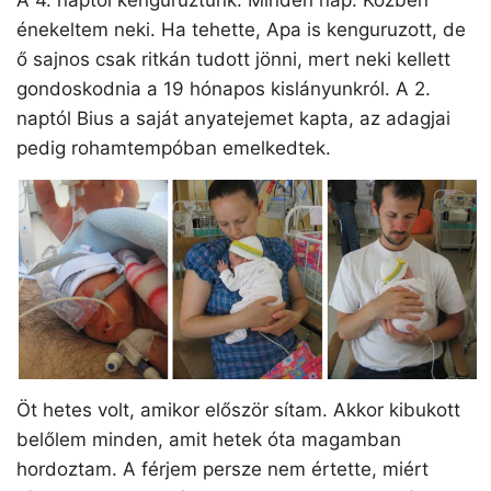
A 4. naptól kenguruztunk. Minden nap. Közben
énekeltem neki. Ha tehette, Apa is kenguruzott, de
ő sajnos csak ritkán tudott jönni, mert neki kellett
gondoskodnia a 19 hónapos kislányunkról. A 2.
naptól Bius a saját anyatejemet kapta, az adagjai
pedig rohamtempóban emelkedtek.
Öt hetes volt, amikor először sítam. Akkor kibukott
belőlem minden, amit hetek óta magamban
hordoztam. A férjem persze nem értette, miért