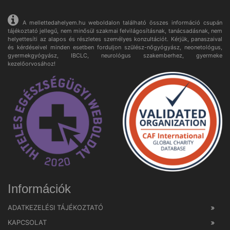
A mellettedahelyem.hu weboldalon található összes információ csupán
tájékoztató jellegű, nem minősül szakmai felvilágosításnak, tanácsadásnak, nem
helyettesíti az alapos és részletes személyes konzultációt. Kérjük, panaszaival
és kérdéseivel minden esetben forduljon szülész-nőgyógyász, neonetológus,
gyermekgyógyász, IBCLC, neurológus szakemberhez, gyermeke
kezelőorvosához!
Információk
ADATKEZELÉSI TÁJÉKOZTATÓ
KAPCSOLAT