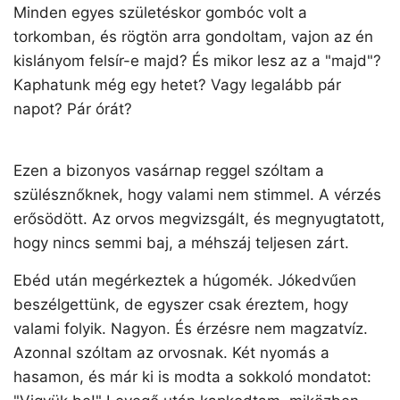
Minden egyes születéskor gombóc volt a
torkomban, és rögtön arra gondoltam, vajon az én
kislányom felsír-e majd? És mikor lesz az a "majd"?
Kaphatunk még egy hetet? Vagy legalább pár
napot? Pár órát?
Ezen a bizonyos vasárnap reggel szóltam a
szülésznőknek, hogy valami nem stimmel. A vérzés
erősödött. Az orvos megvizsgált, és megnyugtatott,
hogy nincs semmi baj, a méhszáj teljesen zárt.
Ebéd után megérkeztek a húgomék. Jókedvűen
beszélgettünk, de egyszer csak éreztem, hogy
valami folyik. Nagyon. És érzésre nem magzatvíz.
Azonnal szóltam az orvosnak. Két nyomás a
hasamon, és már ki is modta a sokkoló mondatot: