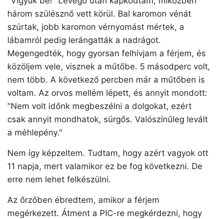
"Vigyük be!" Levegő után kapkodtam, miközben
három szülésznő vett körül. Bal karomon vénát
szúrtak, jobb karomon vérnyomást mértek, a
lábamról pedig lerángatták a nadrágot.
Megengedték, hogy gyorsan felhívjam a férjem, és
közöljem vele, visznek a műtőbe. 5 másodperc volt,
nem több. A következő percben már a műtőben is
voltam. Az orvos mellém lépett, és annyit mondott:
"Nem volt időnk megbeszélni a dolgokat, ezért
csak annyit mondhatok, sürgős. Valószínűleg levált
a méhlepény."
Nem így képzeltem. Tudtam, hogy azért vagyok ott
11 napja, mert valamikor ez be fog következni. De
erre nem lehet felkészülni.
Az őrzőben ébredtem, amikor a férjem
megérkezett. Átment a PIC-re megkérdezni, hogy