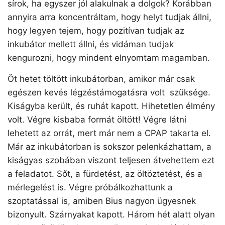
sírok, ha egyszer jól alakulnak a dolgok? Korábban
annyira arra koncentráltam, hogy helyt tudjak állni,
hogy legyen tejem, hogy pozitívan tudjak az
inkubátor mellett állni, és vidáman tudjak
kengurozni, hogy mindent elnyomtam magamban.
Öt hetet töltött inkubátorban, amikor már csak
egészen kevés légzéstámogatásra volt szüksége.
Kiságyba került, és ruhát kapott. Hihetetlen élmény
volt. Végre kisbaba formát öltött! Végre látni
lehetett az orrát, mert már nem a CPAP takarta el.
Már az inkubátorban is sokszor pelenkázhattam, a
kiságyas szobában viszont teljesen átvehettem ezt
a feladatot. Sőt, a fürdetést, az öltöztetést, és a
mérlegelést is. Végre próbálkozhattunk a
szoptatással is, amiben Bius nagyon ügyesnek
bizonyult. Szárnyakat kapott. Három hét alatt olyan