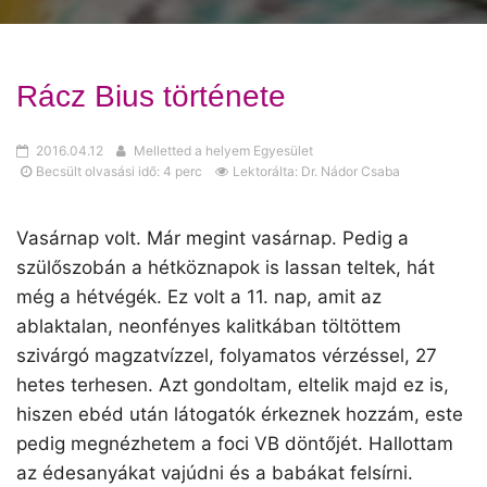
Rácz Bius története
2016.04.12
Melletted a helyem Egyesület
Becsült olvasási idő: 4 perc
Lektorálta: Dr. Nádor Csaba
Vasárnap volt. Már megint vasárnap. Pedig a
szülőszobán a hétköznapok is lassan teltek, hát
még a hétvégék. Ez volt a 11. nap, amit az
ablaktalan, neonfényes kalitkában töltöttem
szivárgó magzatvízzel, folyamatos vérzéssel, 27
hetes terhesen. Azt gondoltam, eltelik majd ez is,
hiszen ebéd után látogatók érkeznek hozzám, este
pedig megnézhetem a foci VB döntőjét. Hallottam
az édesanyákat vajúdni és a babákat felsírni.