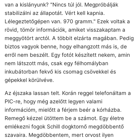
van a kislányunk? "Nincs túl jól. Megpróbálják
stabilizálni az állapotát. Vért kell kapnia.
Lélegeztetőgépen van. 970 gramm." Ezek voltak a
rövid, tömör információk, amiket visszakaptam a
meggyötört arctól. A többit elzárta magában. Pedig
biztos vagyok benne, hogy elhangzott más is, de
erről nem beszélt. Egy fotót készített nekem, amin
nem látszott más, csak egy félhomályban
inkubátorban fekvő kis csomag csövekkel és
gépekkel körülvéve.
Az éjszaka lassan telt. Korán reggel telefonáltam a
PIC-re, hogy még azelőtt legyen valami
információm, mielőtt a férjem beér a kórházba.
Remegő kézzel ütöttem be a számot. Egy életre
emlékezni fogok Schill dogktornő megdöbbentő
szavaira. Megdöbbentem, mert orvost ilyen