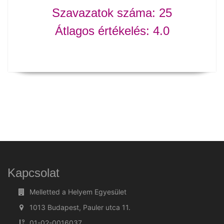
Szavazatok száma:
25
Átlagos értékelés:
4.0
Kapcsolat
Melletted a Helyem Egyesület
1013 Budapest, Pauler utca 11.
01-02-0016037