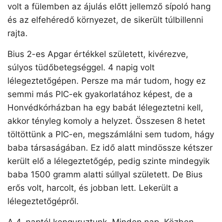
volt a fülemben az ájulás előtt jellemző sípoló hang
és az elfehéredő környezet, de sikerült túlbillenni
rajta.
Bius 2-es Apgar értékkel született, kivérezve,
súlyos tüdőbetegséggel. 4 napig volt
lélegeztetőgépen. Persze ma már tudom, hogy ez
semmi más PIC-ek gyakorlatához képest, de a
Honvédkórházban ha egy babát lélegeztetni kell,
akkor tényleg komoly a helyzet. Összesen 8 hetet
töltöttünk a PIC-en, megszámlálni sem tudom, hágy
baba társaságában. Ez idő alatt mindössze kétszer
került elő a lélegeztetőgép, pedig szinte mindegyik
baba 1500 gramm alatti súllyal született. De Bius
erős volt, harcolt, és jobban lett. Lekerült a
lélegeztetőgépről.