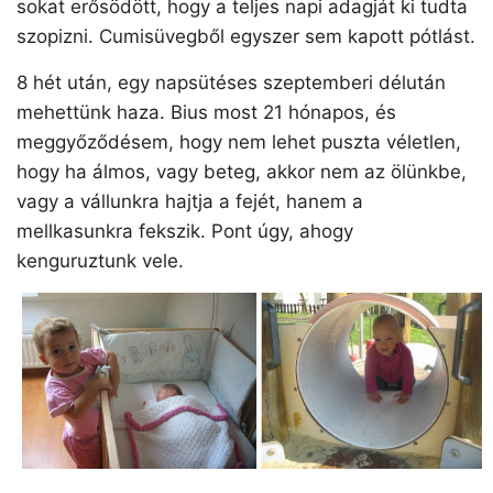
sokat erősödött, hogy a teljes napi adagját ki tudta
szopizni. Cumisüvegből egyszer sem kapott pótlást.
8 hét után, egy napsütéses szeptemberi délután
mehettünk haza. Bius most 21 hónapos, és
meggyőződésem, hogy nem lehet puszta véletlen,
hogy ha álmos, vagy beteg, akkor nem az ölünkbe,
vagy a vállunkra hajtja a fejét, hanem a
mellkasunkra fekszik. Pont úgy, ahogy
kenguruztunk vele.