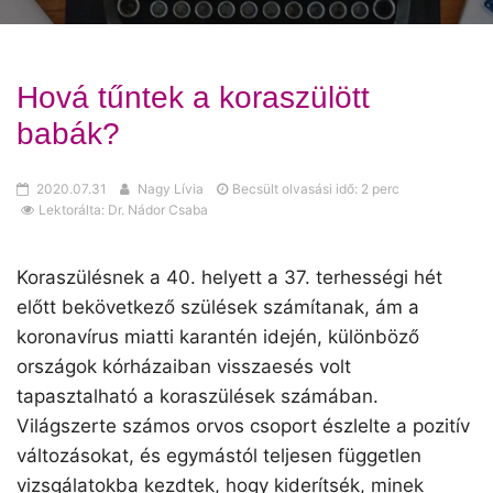
Hová tűntek a koraszülött
babák?
2020.07.31
Nagy Lívia
Becsült olvasási idő: 2 perc
Lektorálta: Dr. Nádor Csaba
Koraszülésnek a 40. helyett a 37. terhességi hét
előtt bekövetkező szülések számítanak, ám a
koronavírus miatti karantén idején, különböző
országok kórházaiban visszaesés volt
tapasztalható a koraszülések számában.
Világszerte számos orvos csoport észlelte a pozitív
változásokat, és egymástól teljesen független
vizsgálatokba kezdtek, hogy kiderítsék, minek