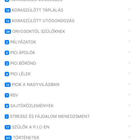
KORASZÜLÖTT TÁPLÁLÁS
15
KORASZÜLÖTT UTÓGONDOZÁS
12
ORVOSOKTÓL SZÜLŐKNEK
39
PÁLYÁZATOK
2
PICI ÁPOLÓK
5
PICI BŐRÖND
2
PICI LÉLEK
9
PICIK A NAGYVILÁGBAN
12
RSV
7
SAJTÓKÖZLEMÉNYEK
8
STRESSZ ÉS FÁJDALOM MENEDZSMENT
1
SZÜLŐK A P.I.C-EN
17
TÖRTÉNETEK
40