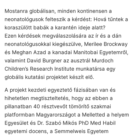
Mostanra globálisan, minden kontinensen a
neonatológusok felteszik a kérdést: Hová tűntek a
koraszülött babák a karantén ideje alatt?
Ezen kérdések megválaszolására az ír és a dán
neonatológusokkal kiegészülve, Merilee Brockway
és Meghan Azad a kanadai Manitobai Egyetemről,
valamint David Burgner az ausztrál Murdoch
Children’s Research Institute munkatársa egy
globális kutatási projektet készít elő.
A projekt kezdeti egyeztető fázisában van és
hihetetlen megtiszteltetés, hogy az ebben a
pillanatban 40 résztvevőt tömörítő szakmai
platformban Magyarországot a Melletted a helyem
Egyesület és Dr. Szabó Mikós PhD Med Habil
egyetemi docens, a Semmelweis Egyetem