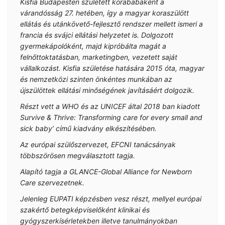
Kisfia Budapesten született korababaként a
várandósság 27. hetében, így a magyar koraszülött
ellátás és utánkövető-fejlesztő rendszer mellett ismeri a
francia és svájci ellátási helyzetet is. Dolgozott
gyermekápolóként, majd kipróbálta magát a
felnőttoktatásban, marketingben, vezetett saját
vállalkozást. Kisfia születése hatására 2015 óta, magyar
és nemzetközi szinten önkéntes munkában az
újszülöttek ellátási minőségének javításáért dolgozik.
Részt vett a WHO és az UNICEF által 2018 ban kiadott
Survive & Thrive: Transforming care for every small and
sick baby’ című kiadvány elkészítésében.
Az európai szülőszervezet, EFCNI tanácsányak
többszörösen megválasztott tagja.
Alapító tagja a GLANCE-Global Alliance for Newborn
Care szervezetnek.
Jelenleg EUPATI képzésben vesz részt, mellyel európai
szakértő betegképviselőként klinikai és
gyógyszerkísérletekben illetve tanulmányokban