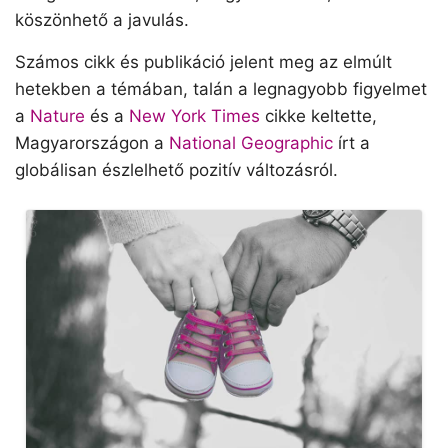
köszönhető a javulás.
Számos cikk és publikáció jelent meg az elmúlt
hetekben a témában, talán a legnagyobb figyelmet
a
Nature
és a
New York Times
cikke keltette,
Magyarországon a
National Geographic
írt a
globálisan észlelhető pozitív változásról.