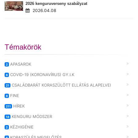
2026 kenguruverseny szabályzat
2026.04.08
Témakörök
APASAROK
2
COVID-19 (KORONAVÍRUS) GY.I.K
6
CSALÁDBARÁT KORASZÜLÖTT ELLÁTÁS ALAPELVEI
21
FINE
8
HÍREK
211
KENGURU MÓDSZER
18
KÉZHIGÉNIE
2
KORASZÜLÉS MEGELŐZÉS
6