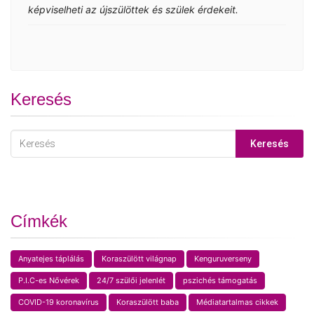
képviselheti az újszülöttek és szülek érdekeit.
Keresés
Keresés
Címkék
Anyatejes táplálás
Koraszülött világnap
Kenguruverseny
P.I.C-es Nővérek
24/7 szülői jelenlét
pszichés támogatás
COVID-19 koronavírus
Koraszülött baba
Médiatartalmas cikkek