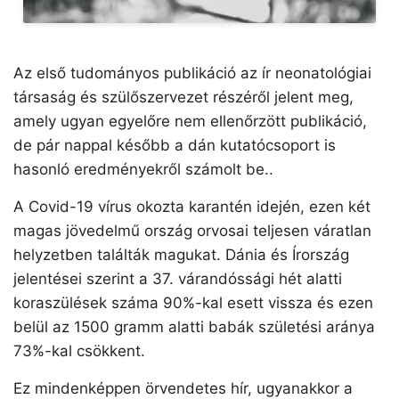
Az első tudományos publikáció az ír neonatológiai
társaság és szülőszervezet részéről jelent meg,
amely ugyan egyelőre nem ellenőrzött publikáció,
de pár nappal később a dán kutatócsoport is
hasonló eredményekről számolt be..
A Covid-19 vírus okozta karantén idején, ezen két
magas jövedelmű ország orvosai teljesen váratlan
helyzetben találták magukat. Dánia és Írország
jelentései szerint a 37. várandóssági hét alatti
koraszülések száma 90%-kal esett vissza és ezen
belül az 1500 gramm alatti babák születési aránya
73%-kal csökkent.
Ez mindenképpen örvendetes hír, ugyanakkor a