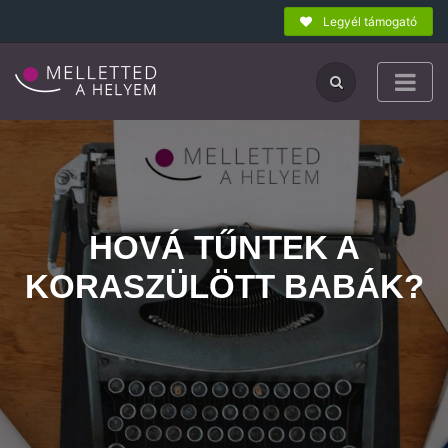
Legyél támogató
HOVÁ TŰNTEK A
KORASZÜLÖTT BABÁK?