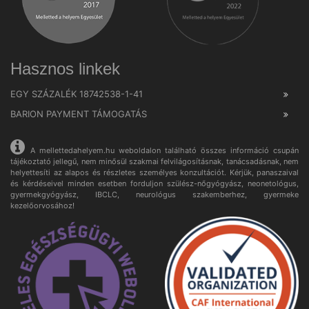
Hasznos linkek
EGY SZÁZALÉK 18742538-1-41
BARION PAYMENT TÁMOGATÁS
A mellettedahelyem.hu weboldalon található összes információ csupán
tájékoztató jellegű, nem minősül szakmai felvilágosításnak, tanácsadásnak, nem
helyettesíti az alapos és részletes személyes konzultációt. Kérjük, panaszaival
és kérdéseivel minden esetben forduljon szülész-nőgyógyász, neonetológus,
gyermekgyógyász, IBCLC, neurológus szakemberhez, gyermeke
kezelőorvosához!