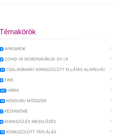
Témakörök
APASAROK
2
COVID-19 (KORONAVÍRUS) GY.I.K
6
CSALÁDBARÁT KORASZÜLÖTT ELLÁTÁS ALAPELVEI
21
FINE
8
HÍREK
211
KENGURU MÓDSZER
18
KÉZHIGÉNIE
2
KORASZÜLÉS MEGELŐZÉS
6
KORASZÜLÖTT TÁPLÁLÁS
15