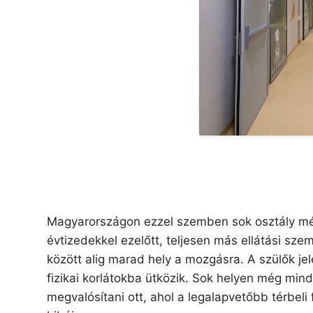
Magyarországon ezzel szemben sok osztály mé
évtizedekkel ezelőtt, teljesen más ellátási sze
között alig marad hely a mozgásra. A szülők j
fizikai korlátokba ütközik. Sok helyen még min
megvalósítani ott, ahol a legalapvetőbb térbel