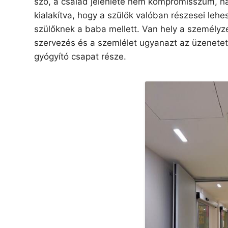
szó, a család jelenléte nem kompromisszum, h
kialakítva, hogy a szülők valóban részesei leh
szülőknek a baba mellett. Van hely a személyz
szervezés és a szemlélet ugyanazt az üzenete
gyógyító csapat része.