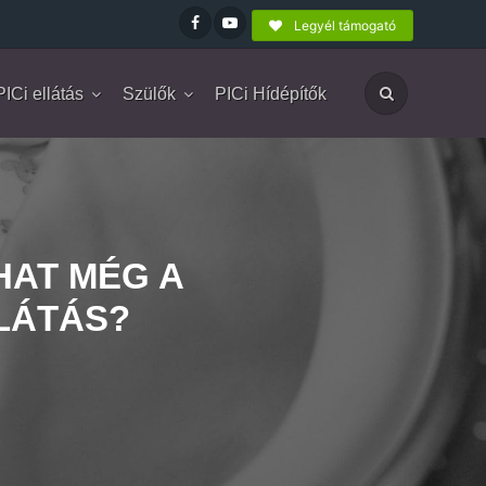
Legyél támogató
PICi ellátás
Szülők
PICi Hídépítők
HAT MÉG A
LÁTÁS?