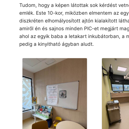
Tudom, hogy a képen látottak sok kérdést vet
emlék. Este 10-kor, miközben elmentem az egyik
diszkréten elhomályosított ajtón kialakított lát
amiről én és sajnos minden PIC-et megjárt mag
ahol az egyik baba a letakart inkubátorban, 
pedig a kinyitható ágyban aludt.