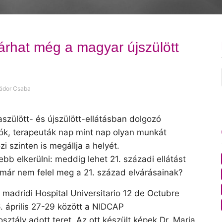
árhat még a magyar újszülött
Nádor Csaba
zülött- és újszülött-ellátásban dolgozó
ók, terapeuták nap mint nap olyan munkát
szinten is megállja a helyét.
b elkerülni: meddig lehet 21. századi ellátást
 már nem felel meg a 21. század elvárásainak?
madridi Hospital Universitario 12 de Octubre
. április 27-29 között a NIDCAP
sztály adott teret. Az ott készült képek Dr. Maria