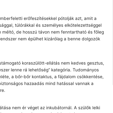
rfeletti erőfeszítésekkel pótolják azt, amit a
sággal, túlórákkal és személyes elkötelezettséggel
tre méltó, de hosszú távon nem fenntartható és főleg
rendszer nem épülhet kizárólag a benne dolgozók
stámogató koraszülött-ellátás nem kedves gesztus,
gyszer lenne rá lehetőség” kategória. Tudományos
nléte, a bőr-bőr kontaktus, a fájdalom csökkentése,
 biztonságos hazaadás mind hatással vannak a
re.
tása nem ér véget az inkubátornál. A szülők lelki