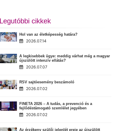
Legutóbbi cikkek
Hol van az életképesség határa?
2026.07.14
A legkisebbek ügye: meddig várhat még a magyar
újszülött intenzív ellátás?
2026.07.07
RSV sajtóesemény beszámoló
2026.07.02
FINETA 2026 – A tudás, a prevenció és a
fejlődéstámogató szemlélet jegyében
2026.07.02
Az érzékeny szülői jelenlét ereje az újszülött