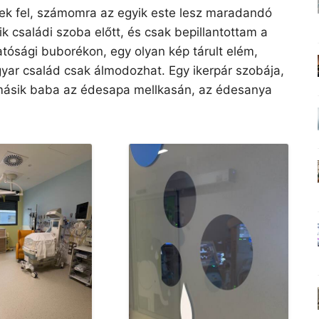
nek fel, számomra az egyik este lesz maradandó
 családi szoba előtt, és csak bepillantottam a
hatósági buborékon, egy olyan kép tárult elém,
yar család csak álmodozhat. Egy ikerpár szobája,
a másik baba az édesapa mellkasán, az édesanya