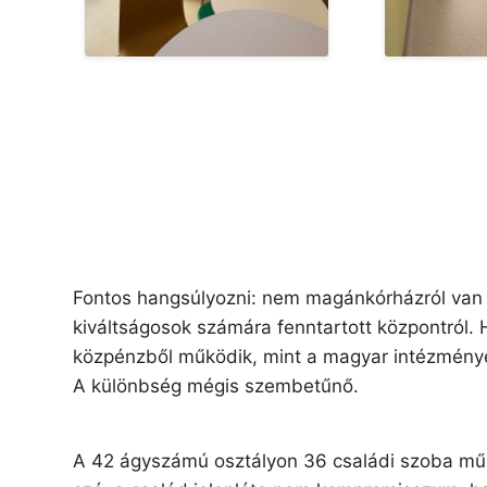
Fontos hangsúlyozni: nem magánkórházról van
kiváltságosok számára fenntartott központról.
közpénzből működik, mint a magyar intézmény
A különbség mégis szembetűnő.
A 42 ágyszámú osztályon 36 családi szoba működi