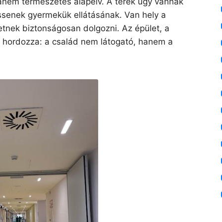
anem természetes alapelv. A terek úgy vannak
essenek gyermekük ellátásának. Van hely a
etnek biztonságosan dolgozni. Az épület, a
t hordozza: a család nem látogató, hanem a