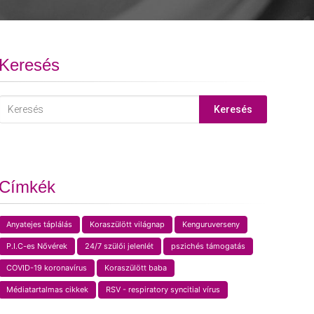
Keresés
Keresés
Címkék
Anyatejes táplálás
Koraszülött világnap
Kenguruverseny
P.I.C-es Nővérek
24/7 szülői jelenlét
pszichés támogatás
COVID-19 koronavírus
Koraszülött baba
Médiatartalmas cikkek
RSV - respiratory syncitial vírus