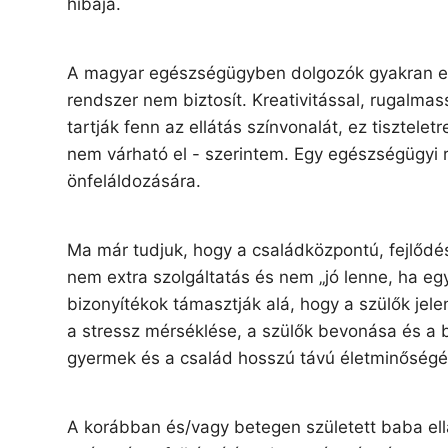
hibája.
A magyar egészségügyben dolgozók gyakran embe
rendszer nem biztosít. Kreativitással, rugalmas
tartják fenn az ellátás színvonalát, ez tisztele
nem várható el - szerintem. Egy egészségügyi 
önfeláldozására.
Ma már tudjuk, hogy a családközpontú, fejlődé
nem extra szolgáltatás és nem „jó lenne, ha e
bizonyítékok támasztják alá, hogy a szülők jele
a stressz mérséklése, a szülők bevonása és a
gyermek és a család hosszú távú életminőségé
A korábban és/vagy betegen született baba ellá