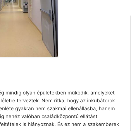
g mindig olyan épületekben működik, amelyeket
mléletre terveztek. Nem ritka, hogy az inkubátorok
elenléte gyakran nem szakmai ellenállásba, hanem
dig nehéz valóban családközpontú ellátást
i feltételek is hiányoznak. És ez nem a szakemberek