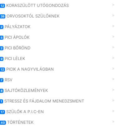
KORASZÜLÖTT UTÓGONDOZÁS
12
ORVOSOKTÓL SZÜLŐKNEK
39
PÁLYÁZATOK
2
PICI ÁPOLÓK
5
PICI BŐRÖND
2
PICI LÉLEK
9
PICIK A NAGYVILÁGBAN
12
RSV
7
SAJTÓKÖZLEMÉNYEK
8
STRESSZ ÉS FÁJDALOM MENEDZSMENT
1
SZÜLŐK A P.I.C-EN
17
TÖRTÉNETEK
40