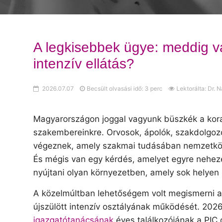
A legkisebbek ügye: meddig v
intenzív ellátás?
2026.07.07
Becsült olvasási idő: 3 perc
Lektorálta: Dr. 
Magyarországon joggal vagyunk büszkék a koras
szakembereinkre. Orvosok, ápolók, szakdolgoz
végeznek, amely szakmai tudásában nemzetközi 
És mégis van egy kérdés, amelyet egyre nehezeb
nyújtani olyan környezetben, amely sok helyen
A közelmúltban lehetőségem volt megismerni a 
újszülött intenzív osztályának működését. 2026
igazgatótanácsának
éves találkozójának a PIC o