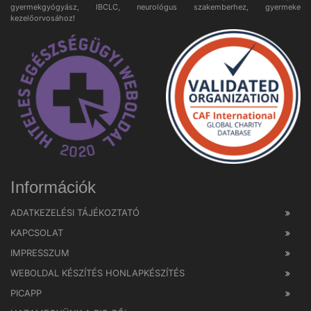
gyermekgyógyász, IBCLC, neurológus szakemberhez, gyermeke
kezelőorvosához!
Információk
ADATKEZELÉSI TÁJÉKOZTATÓ
KAPCSOLAT
IMPRESSZUM
WEBOLDAL KÉSZÍTÉS HONLAPKÉSZÍTÉS
PICAPP