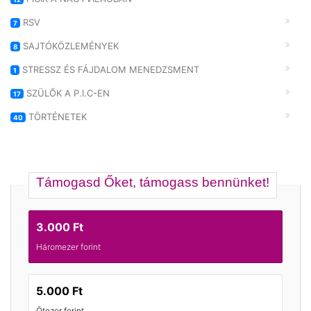
RSV
7
SAJTÓKÖZLEMÉNYEK
8
STRESSZ ÉS FÁJDALOM MENEDZSMENT
1
SZÜLŐK A P.I.C-EN
17
TÖRTÉNETEK
40
Támogasd Őket, támogass bennünket!
3.000 Ft
Háromezer forint
5.000 Ft
Ötezer forint