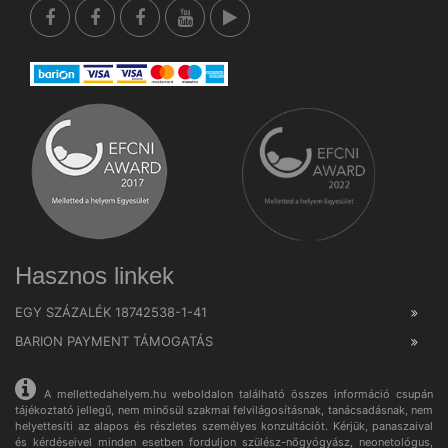
Hasznos linkek
EGY SZÁZALÉK 18742538-1-41
BARION PAYMENT TÁMOGATÁS
A mellettedahelyem.hu weboldalon található összes információ csupán
tájékoztató jellegű, nem minősül szakmai felvilágosításnak, tanácsadásnak, nem
helyettesíti az alapos és részletes személyes konzultációt. Kérjük, panaszaival
és kérdéseivel minden esetben forduljon szülész-nőgyógyász, neonetológus,