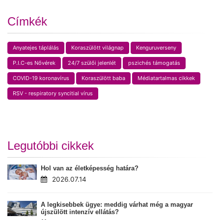
Címkék
Anyatejes táplálás
Koraszülött világnap
Kenguruverseny
P.I.C-es Nővérek
24/7 szülői jelenlét
pszichés támogatás
COVID-19 koronavírus
Koraszülött baba
Médiatartalmas cikkek
RSV - respiratory syncitial vírus
Legutóbbi cikkek
Hol van az életképesség határa?
2026.07.14
A legkisebbek ügye: meddig várhat még a magyar
újszülött intenzív ellátás?