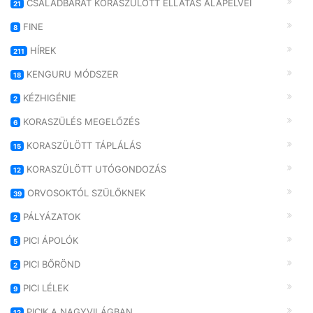
CSALÁDBARÁT KORASZÜLÖTT ELLÁTÁS ALAPELVEI
21
FINE
8
HÍREK
211
KENGURU MÓDSZER
18
KÉZHIGÉNIE
2
KORASZÜLÉS MEGELŐZÉS
6
KORASZÜLÖTT TÁPLÁLÁS
15
KORASZÜLÖTT UTÓGONDOZÁS
12
ORVOSOKTÓL SZÜLŐKNEK
39
PÁLYÁZATOK
2
PICI ÁPOLÓK
5
PICI BŐRÖND
2
PICI LÉLEK
9
PICIK A NAGYVILÁGBAN
12