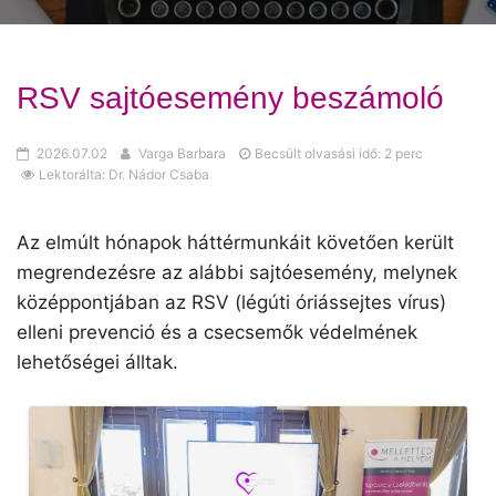
RSV sajtóesemény beszámoló
2026.07.02
Varga Barbara
Becsült olvasási idő: 2 perc
Lektorálta: Dr. Nádor Csaba
Az elmúlt hónapok háttérmunkáit követően került
megrendezésre az alábbi sajtóesemény, melynek
középpontjában az RSV (légúti óriássejtes vírus)
elleni prevenció és a csecsemők védelmének
lehetőségei álltak.