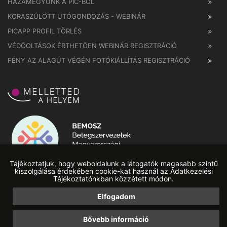
HAZAMEGYÜNK A PIC-BŐL
KORASZÜLÖTT UTÓGONDOZÁS - WEBINÁR
PICAPP PROFIL TÖRLÉS
VÉDŐOLTÁSOK ÉRTHETŐEN WEBINÁR REGISZTRÁCIÓ
FÉNY AZ ALAGÚT VÉGÉN FOTÓKIÁLLÍTÁS REGISZTRÁCIÓ
Tájékoztatjuk, hogy weboldalunk a látogatók magasabb szintű
kiszolgálása érdekében cookie-kat használ az Adatkezelési
Tájékoztatónkban közzétett módon.
Elfogadom
HW Online
|
Ingyenes SEO elemző
|
Web Developers
Bővebb információ