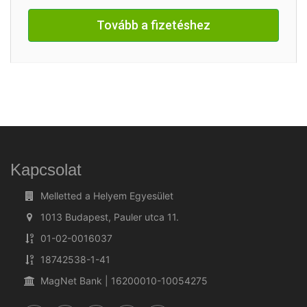
Tovább a fizetéshez
Kapcsolat
Melletted a Helyem Egyesület
1013 Budapest, Pauler utca 11.
01-02-0016037
18742538-1-41
MagNet Bank | 16200010-10054275