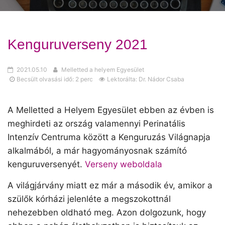
Kenguruverseny 2021
2021.05.10
Melletted a helyem Egyesület
Becsült olvasási idő: 2 perc
Lektorálta: Dr. Nádor Csaba
A Melletted a Helyem Egyesület ebben az évben is
meghirdeti az ország valamennyi Perinatális
Intenzív Centruma között a Kenguruzás Világnapja
alkalmából, a már hagyományosnak számító
kenguruversenyét.
Verseny weboldala
A világjárvány miatt ez már a második év, amikor a
szülők kórházi jelenléte a megszokottnál
nehezebben oldható meg. Azon dolgozunk, hogy