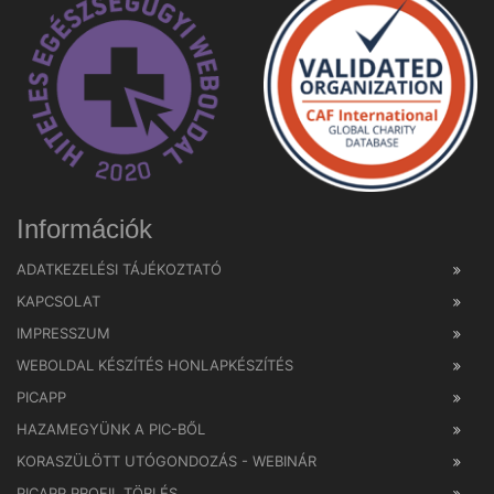
Információk
ADATKEZELÉSI TÁJÉKOZTATÓ
KAPCSOLAT
IMPRESSZUM
WEBOLDAL KÉSZÍTÉS HONLAPKÉSZÍTÉS
PICAPP
HAZAMEGYÜNK A PIC-BŐL
KORASZÜLÖTT UTÓGONDOZÁS - WEBINÁR
PICAPP PROFIL TÖRLÉS