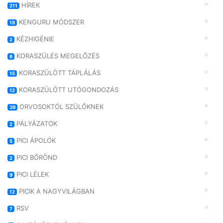
HÍREK
211
KENGURU MÓDSZER
18
KÉZHIGÉNIE
2
KORASZÜLÉS MEGELŐZÉS
6
KORASZÜLÖTT TÁPLÁLÁS
15
KORASZÜLÖTT UTÓGONDOZÁS
12
ORVOSOKTÓL SZÜLŐKNEK
39
PÁLYÁZATOK
2
PICI ÁPOLÓK
5
PICI BŐRÖND
2
PICI LÉLEK
9
PICIK A NAGYVILÁGBAN
12
RSV
7