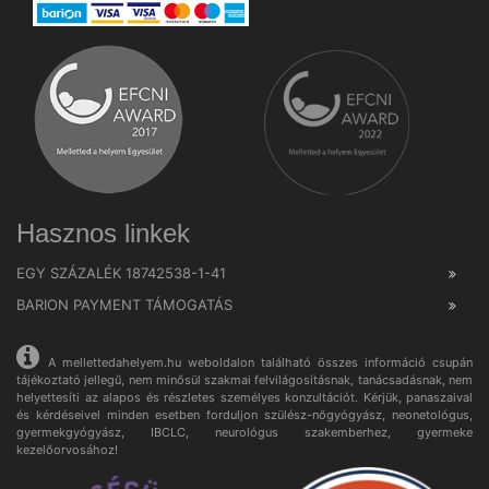
Hasznos linkek
EGY SZÁZALÉK 18742538-1-41
BARION PAYMENT TÁMOGATÁS
A mellettedahelyem.hu weboldalon található összes információ csupán
tájékoztató jellegű, nem minősül szakmai felvilágosításnak, tanácsadásnak, nem
helyettesíti az alapos és részletes személyes konzultációt. Kérjük, panaszaival
és kérdéseivel minden esetben forduljon szülész-nőgyógyász, neonetológus,
gyermekgyógyász, IBCLC, neurológus szakemberhez, gyermeke
kezelőorvosához!