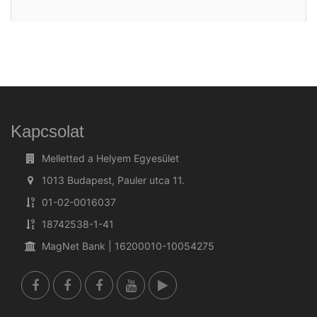
Kapcsolat
Melletted a Helyem Egyesület
1013 Budapest, Pauler utca 11.
01-02-0016037
18742538-1-41
MagNet Bank | 16200010-10054275