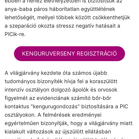
ebben a nehéz élethelyzetben is biztosítsuk az
anya-baba páros háborítatlan együttlétének
lehetőségét, mellyel többek között csökkenthetjük
a szeparáció okozta stressz negatív hatásait a
PICik-re.
KENGURUVERSENY REGISZTRÁCIÓ
A világjárvány kezdete óta számos újabb
tudományos bizonyíték hívja fel a koraszülött
intenzív osztályon dolgozó ápolók és orvosok
figyelmét az evidenciának számító bőr-bőr
kontaktus "kengurugondozás" biztosítására a PIC
osztályokon. A felmérések eredményei
egyértelműen bizonyítják, hogy a világjárvány miatt
kialakult változások az újszülött ellátásban