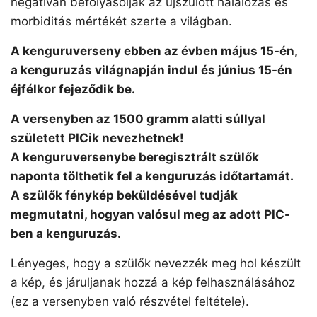
negatívan befolyásolják az újszülött halálozás és
morbiditás mértékét szerte a világban.
A kenguruverseny ebben az évben május 15-én,
a kenguruzás világnapján indul és június 15-én
éjfélkor fejeződik be.
A versenyben az 1500 gramm alatti súllyal
született PICik nevezhetnek!
A kenguruversenybe beregisztrált szülők
naponta tölthetik fel a kenguruzás időtartamát.
A szülők fénykép beküldésével tudják
megmutatni, hogyan valósul meg az adott PIC-
ben a kenguruzás.
Lényeges, hogy a szülők nevezzék meg hol készült
a kép, és járuljanak hozzá a kép felhasználásához
(ez a versenyben való részvétel feltétele).