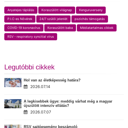
Anyatejes táplálás
Koraszülött világnap
Kenguruverseny
P.I.C-es Nővérek
24/7 szülői jelenlét
pszichés támogatás
COVID-19 koronavírus
Koraszülött baba
Médiatartalmas cikkek
RSV - respiratory syncitial vírus
Legutóbbi cikkek
Hol van az életképesség határa?
2026.07.14
A legkisebbek ügye: meddig várhat még a magyar
újszülött intenzív ellátás?
2026.07.07
RSV sajtóesemény beszámoló