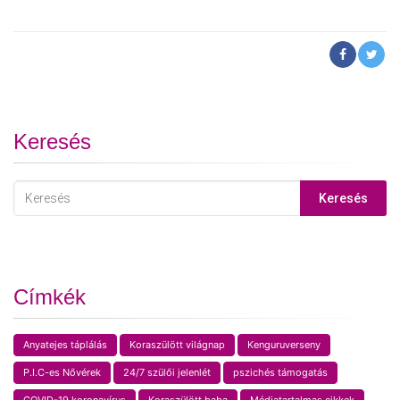
Keresés
Keresés
Címkék
Anyatejes táplálás
Koraszülött világnap
Kenguruverseny
P.I.C-es Nővérek
24/7 szülői jelenlét
pszichés támogatás