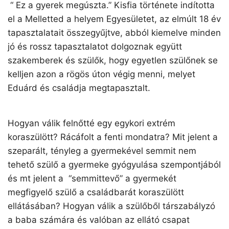
“ Ez a gyerek megúszta.” Kisfia története indította
el a Melletted a helyem Egyesületet, az elmúlt 18 év
tapasztalatait összegyűjtve, abból kiemelve minden
jó és rossz tapasztalatot dolgoznak együtt
szakemberek és szülők, hogy egyetlen szülőnek se
kelljen azon a rögös úton végig menni, melyet
Eduárd és családja megtapasztalt.
Hogyan válik felnőtté egy egykori extrém
koraszülött? Rácáfolt a fenti mondatra? Mit jelent a
szeparált, tényleg a gyermekével semmit nem
tehető szülő a gyermeke gyógyulása szempontjából
és mt jelent a “semmittevő” a gyermekét
megfigyelő szülő a családbarát koraszülött
ellátásában? Hogyan válik a szülőből társzabályzó
a baba számára és valóban az ellátó csapat