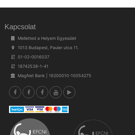
Kapcsolat
Melletted a Helyem Egyesület
1013 Budapest, Pauler utca 11.
01-02-0016037
18742538-1-41
MagNet Bank | 16200010-10054275