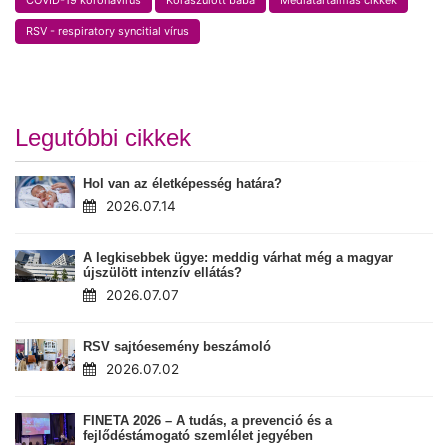
COVID-19 koronavírus
Koraszülött baba
Médiatartalmas cikkek
RSV - respiratory syncitial vírus
Legutóbbi cikkek
Hol van az életképesség határa?
2026.07.14
A legkisebbek ügye: meddig várhat még a magyar
újszülött intenzív ellátás?
2026.07.07
RSV sajtóesemény beszámoló
2026.07.02
FINETA 2026 – A tudás, a prevenció és a
fejlődéstámogató szemlélet jegyében