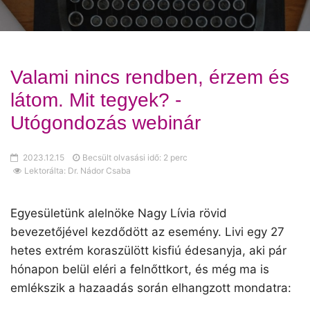
Valami nincs rendben, érzem és
látom. Mit tegyek? -
Utógondozás webinár
2023.12.15
Becsült olvasási idő: 2 perc
Lektorálta: Dr. Nádor Csaba
Egyesületünk alelnöke Nagy Lívia rövid
bevezetőjével kezdődött az esemény. Livi egy 27
hetes extrém koraszülött kisfiú édesanyja, aki pár
hónapon belül eléri a felnőttkort, és még ma is
emlékszik a hazaadás során elhangzott mondatra: