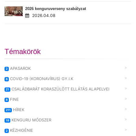
2026 kenguruverseny szabályzat
2026.04.08
Témakörök
APASAROK
2
COVID-19 (KORONAVÍRUS) GY.I.K
6
CSALÁDBARÁT KORASZÜLÖTT ELLÁTÁS ALAPELVEI
21
FINE
8
HÍREK
211
KENGURU MÓDSZER
18
KÉZHIGÉNIE
2