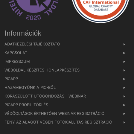
Információk
ADATKEZELÉSI TÁJÉKOZTATÓ
KAPCSOLAT
IMPRESSZUM
WEBOLDAL KÉSZÍTÉS HONLAPKÉSZÍTÉS
PICAPP
HAZAMEGYÜNK A PIC-BŐL
KORASZÜLÖTT UTÓGONDOZÁS - WEBINÁR
PICAPP PROFIL TÖRLÉS
VÉDŐOLTÁSOK ÉRTHETŐEN WEBINÁR REGISZTRÁCIÓ
FÉNY AZ ALAGÚT VÉGÉN FOTÓKIÁLLÍTÁS REGISZTRÁCIÓ