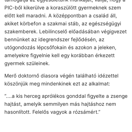
PIC-ből kikerülve a koraszülött gyermeknek szem
előtt kell maradni. A középpontban a család áll,
akiket körbefon a szakmai stáb, az egészségügyi
szakemberek. Lebilincselő előadásában végigvezet
bennünket az idegrendszer fejlődésén, az
utógondozás lépcsőfokain és azokon a jeleken,
amelyekre figyelnie kell egy korábban érkezett
gyermek szüleinek.
Merő doktornő diasora végén található idézettel
köszönjük meg mindenkinek ezt az alkalmat:
“....a kis herceg aprólékos gonddal figyelte a zsenge
hajtást, amelyik semmilyen más hajtáshoz nem
hasonlított. Felelős vagyok a rózsámért.”