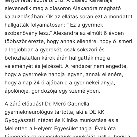
lenyomatát azóta is őrzi. A család kálváriája
elevenedik meg a diasoron Alexandra megható
kalauzolásában. Ők az ellátás során ezt a mondatot
hallgatták folyamatosan: “ Ez a gyermek
szobanövény lesz.” Alexandra az elmúlt 6 évben
többször érezte, hogy annak ellenére, hogy ő ismeri
a legjobban a gyerekét, csak sokszori és
behozhatatlan károk árán hallgatták meg a
véleményét és jelzéseit. A rendszer nem engedte,
hogy a gyermeke hangja legyen, annak ellenére,
hogy a nap 24 órájában ő a gyermekei anyja,
ápolónője, gondozója egy személyben.
A záró előadást Dr. Merő Gabriella
gyermekneurológus tartotta, aki a DE KK
Gyógyászati Intézet és Klinika munkatása és a
Melletted a Helyem Egyesület tagja. Évek óta
támogatja az egyesületünk munkáját, vallja, hogy a