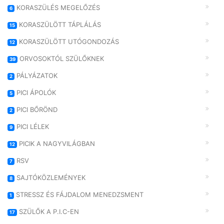
KORASZÜLÉS MEGELŐZÉS
6
KORASZÜLÖTT TÁPLÁLÁS
15
KORASZÜLÖTT UTÓGONDOZÁS
12
ORVOSOKTÓL SZÜLŐKNEK
39
PÁLYÁZATOK
2
PICI ÁPOLÓK
5
PICI BŐRÖND
2
PICI LÉLEK
9
PICIK A NAGYVILÁGBAN
12
RSV
7
SAJTÓKÖZLEMÉNYEK
8
STRESSZ ÉS FÁJDALOM MENEDZSMENT
1
SZÜLŐK A P.I.C-EN
17