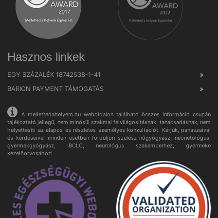
Hasznos linkek
EGY SZÁZALÉK 18742538-1-41
BARION PAYMENT TÁMOGATÁS
A mellettedahelyem.hu weboldalon található összes információ csupán
tájékoztató jellegű, nem minősül szakmai felvilágosításnak, tanácsadásnak, nem
helyettesíti az alapos és részletes személyes konzultációt. Kérjük, panaszaival
és kérdéseivel minden esetben forduljon szülész-nőgyógyász, neonetológus,
gyermekgyógyász, IBCLC, neurológus szakemberhez, gyermeke
kezelőorvosához!