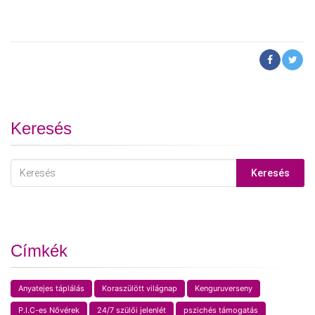
Keresés
Keresés
Címkék
Anyatejes táplálás
Koraszülött világnap
Kenguruverseny
P.I.C-es Nővérek
24/7 szülői jelenlét
pszichés támogatás