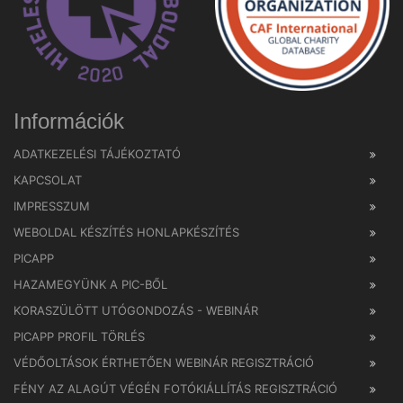
Információk
ADATKEZELÉSI TÁJÉKOZTATÓ
KAPCSOLAT
IMPRESSZUM
WEBOLDAL KÉSZÍTÉS HONLAPKÉSZÍTÉS
PICAPP
HAZAMEGYÜNK A PIC-BŐL
KORASZÜLÖTT UTÓGONDOZÁS - WEBINÁR
PICAPP PROFIL TÖRLÉS
VÉDŐOLTÁSOK ÉRTHETŐEN WEBINÁR REGISZTRÁCIÓ
FÉNY AZ ALAGÚT VÉGÉN FOTÓKIÁLLÍTÁS REGISZTRÁCIÓ