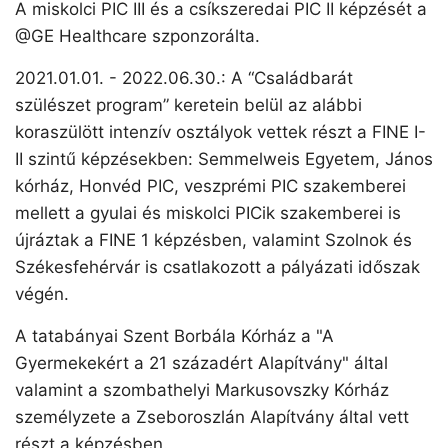
A miskolci PIC III és a csíkszeredai PIC II képzését a
@GE Healthcare szponzorálta.
2021.01.01. - 2022.06.30.: A “Családbarát
szülészet program” keretein belül az alábbi
koraszülött intenzív osztályok vettek részt a FINE I-
II szintű képzésekben: Semmelweis Egyetem, János
kórház, Honvéd PIC, veszprémi PIC szakemberei
mellett a gyulai és miskolci PICik szakemberei is
újráztak a FINE 1 képzésben, valamint Szolnok és
Székesfehérvár is csatlakozott a pályázati időszak
végén.
A tatabányai Szent Borbála Kórház a "A
Gyermekekért a 21 századért Alapítvány" által
valamint a szombathelyi Markusovszky Kórház
személyzete a Zseboroszlán Alapítvány által vett
részt a képzésben.