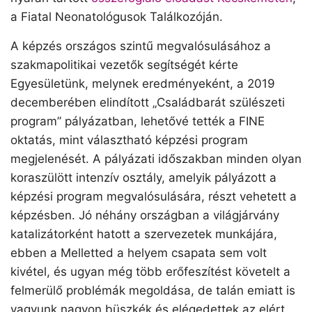
a Fiatal Neonatológusok Találkozóján.
A képzés országos szintű megvalósulásához a
szakmapolitikai vezetők segítségét kérte
Egyesületünk, melynek eredményeként, a 2019
decemberében elindított „Családbarát szülészeti
program” pályázatban, lehetővé tették a FINE
oktatás, mint választható képzési program
megjelenését. A pályázati időszakban minden olyan
koraszülött intenzív osztály, amelyik pályázott a
képzési program megvalósulására, részt vehetett a
képzésben. Jó néhány országban a világjárvány
katalizátorként hatott a szervezetek munkájára,
ebben a Melletted a helyem csapata sem volt
kivétel, és ugyan még több erőfeszítést követelt a
felmerülő problémák megoldása, de talán emiatt is
vagyunk nagyon büszkék és elégedettek az elért