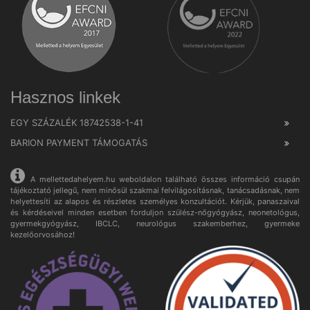
Hasznos linkek
EGY SZÁZALÉK 18742538-1-41
BARION PAYMENT TÁMOGATÁS
A mellettedahelyem.hu weboldalon található összes információ csupán
tájékoztató jellegű, nem minősül szakmai felvilágosításnak, tanácsadásnak, nem
helyettesíti az alapos és részletes személyes konzultációt. Kérjük, panaszaival
és kérdéseivel minden esetben forduljon szülész-nőgyógyász, neonetológus,
gyermekgyógyász, IBCLC, neurológus szakemberhez, gyermeke
kezelőorvosához!