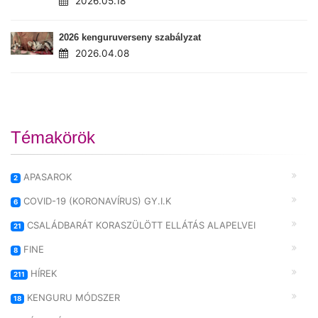
2026.05.18
2026 kenguruverseny szabályzat
2026.04.08
Témakörök
APASAROK
2
COVID-19 (KORONAVÍRUS) GY.I.K
6
CSALÁDBARÁT KORASZÜLÖTT ELLÁTÁS ALAPELVEI
21
FINE
8
HÍREK
211
KENGURU MÓDSZER
18