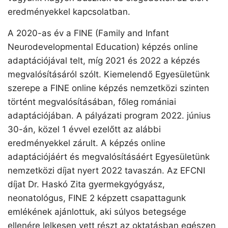
eredményekkel kapcsolatban.
A 2020-as év a FINE (Family and Infant
Neurodevelopmental Education) képzés online
adaptációjával telt, míg 2021 és 2022 a képzés
megvalósításáról szólt. Kiemelendő Egyesületünk
szerepe a FINE online képzés nemzetközi szinten
történt megvalósításában, főleg romániai
adaptációjában. A pályázati program 2022. június
30-án, közel 1 évvel ezelőtt az alábbi
eredményekkel zárult. A képzés online
adaptációjáért és megvalósításáért Egyesületünk
nemzetközi díjat nyert 2022 tavaszán. Az EFCNI
díjat Dr. Haskó Zita gyermekgyógyász,
neonatológus, FINE 2 képzett csapattagunk
emlékének ajánlottuk, aki súlyos betegsége
ellenére lelkesen vett részt az oktatásban egészen