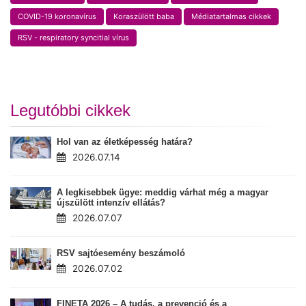
COVID-19 koronavírus
Koraszülött baba
Médiatartalmas cikkek
RSV - respiratory syncitial vírus
Legutóbbi cikkek
Hol van az életképesség határa?
2026.07.14
A legkisebbek ügye: meddig várhat még a magyar
újszülött intenzív ellátás?
2026.07.07
RSV sajtóesemény beszámoló
2026.07.02
FINETA 2026 – A tudás, a prevenció és a