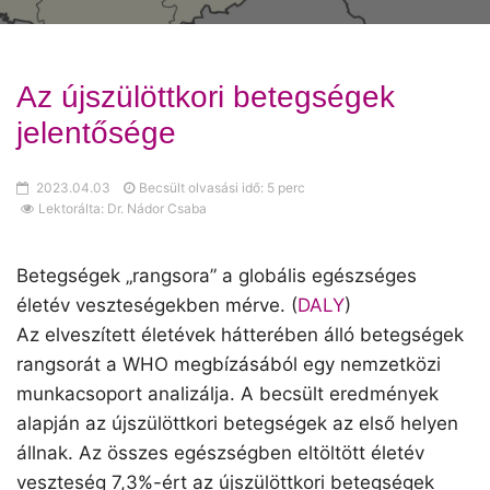
Az újszülöttkori betegségek
jelentősége
2023.04.03
Becsült olvasási idő: 5 perc
Lektorálta: Dr. Nádor Csaba
Betegségek „rangsora” a globális egészséges
életév veszteségekben mérve. (
DALY
)
Az elveszített életévek hátterében álló betegségek
rangsorát a WHO megbízásából egy nemzetközi
munkacsoport analizálja. A becsült eredmények
alapján az újszülöttkori betegségek az első helyen
állnak. Az összes egészségben eltöltött életév
veszteség 7,3%-ért az újszülöttkori betegségek