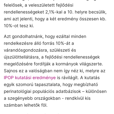
felelősek, a veleszületett fejlődési
rendellenességeket 2,1%-kal a 10. helyre becsülik,
ami azt jelenti, hogy a két eredmény összesen kb.
10%-ot tesz ki.
Azt gondolhatnánk, hogy ezáltal minden
rendelkezésre álló forrás 10%-át a
várandósgondozásra, szülészeti és
újszülöttellátásra, a fejlődési rendellenességek
megelőzésére fordítják a kormányok világszerte.
Sajnos ez a valóságban nem így néz ki, melyre az
IPOP kutatási eredménye
is rávilágít. A kutatás
egyik szomorú tapasztalata, hogy megbízható
perinatológiai populációs adatbázisok – különösen
a szegényebb országokban - rendkívül kis
számban lelhetők föl.