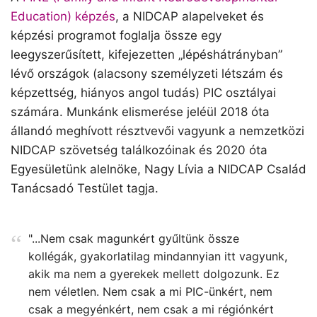
Education) képzés
, a NIDCAP alapelveket és
képzési programot foglalja össze egy
leegyszerűsített, kifejezetten „lépéshátrányban”
lévő országok (alacsony személyzeti létszám és
képzettség, hiányos angol tudás) PIC osztályai
számára. Munkánk elismerése jeléül 2018 óta
állandó meghívott résztvevői vagyunk a nemzetközi
NIDCAP szövetség találkozóinak és 2020 óta
Egyesületünk alelnöke, Nagy Lívia a NIDCAP Család
Tanácsadó Testület tagja.
"...Nem csak magunkért gyűltünk össze
kollégák, gyakorlatilag mindannyian itt vagyunk,
akik ma nem a gyerekek mellett dolgozunk. Ez
nem véletlen. Nem csak a mi PIC-ünkért, nem
csak a megyénkért, nem csak a mi régiónkért