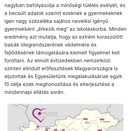
nagyban befolyásolja a minőségi túlélés esélyét, és
a becsült adatok szerint ezeknek a gyermekeknek
igen nagy százaléka sajátos nevelési igényű
gyermekként „érkezik meg” az iskoláskorba. Minden
eredmény azt mutatja, hogy az extrém koraszülött
babák idegrendszerének védelmére és
fejlődésének támogatására kiemelt figyelmet kell
fordítani. Az elmúlt évtizedekben nemzetközi
szinten elindult erőfeszítések Magyarországra is
eljutottak és Egyesületünk megalakulásának egyik
fő célja ezek meghonosítása és elterjesztése a
mindennapi ellátás során.