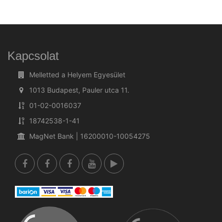
Kapcsolat
Melletted a Helyem Egyesület
1013 Budapest, Pauler utca 11.
01-02-0016037
18742538-1-41
MagNet Bank | 16200010-10054275