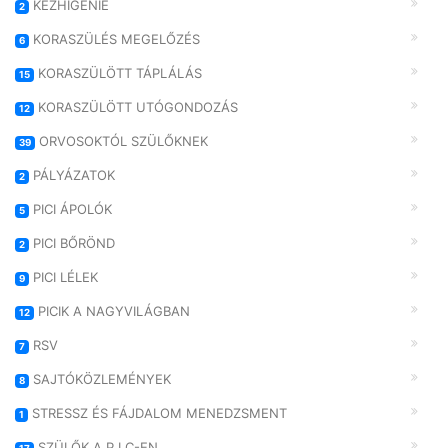
KÉZHIGÉNIE
2
KORASZÜLÉS MEGELŐZÉS
6
KORASZÜLÖTT TÁPLÁLÁS
15
KORASZÜLÖTT UTÓGONDOZÁS
12
ORVOSOKTÓL SZÜLŐKNEK
39
PÁLYÁZATOK
2
PICI ÁPOLÓK
5
PICI BŐRÖND
2
PICI LÉLEK
9
PICIK A NAGYVILÁGBAN
12
RSV
7
SAJTÓKÖZLEMÉNYEK
8
STRESSZ ÉS FÁJDALOM MENEDZSMENT
1
SZÜLŐK A P.I.C-EN