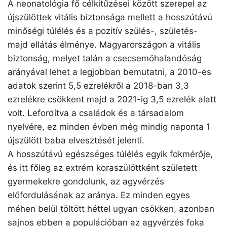
A neonatológia fő célkitűzései között szerepel az
újszülöttek vitális biztonsága mellett a hosszútávú
minőségi túlélés és a pozitív szülés-, születés-
majd ellátás élménye. Magyarországon a vitális
biztonság, melyet talán a csecsemőhalandóság
arányával lehet a legjobban bemutatni, a 2010-es
adatok szerint 5,5 ezrelékről a 2018-ban 3,3
ezrelékre csökkent majd a 2021-ig 3,5 ezrelék alatt
volt. Lefordítva a családok és a társadalom
nyelvére, ez minden évben még mindig naponta 1
újszülött baba elvesztését jelenti.
A hosszútávú egészséges túlélés egyik fokmérője,
és itt főleg az extrém koraszülöttként született
gyermekekre gondolunk, az agyvérzés
előfordulásának az aránya. Ez minden egyes
méhen belül töltött héttel ugyan csökken, azonban
sajnos ebben a populációban az agyvérzés foka