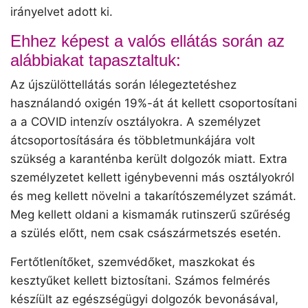
irányelvet adott ki.
Ehhez képest a valós ellátás során az
alábbiakat tapasztaltuk:
Az újszülöttellátás során lélegeztetéshez
használandó oxigén 19%-át át kellett csoportosítani
a a COVID intenzív osztályokra. A személyzet
átcsoportosítására és többletmunkájára volt
szükség a karanténba került dolgozók miatt. Extra
személyzetet kellett igénybevenni más osztályokról
és meg kellett növelni a takarítószemélyzet számát.
Meg kellett oldani a kismamák rutinszerű szűréség
a szülés előtt, nem csak császármetszés esetén.
Fertőtlenítőket, szemvédőket, maszkokat és
kesztyűket kellett biztosítani. Számos felmérés
készíült az egészségügyi dolgozók bevonásával,