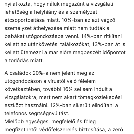
nyilatkozta, hogy náluk megszűnt a vizsgálati
lehetőség a helyhiány és a személyzet
átcsoportosítása miatt. 10%-ban az azt végző
személyzet áthelyezése miatt nem tudták a
babákat utógondozásba venni. 14%-ban ritkítani
kellett az utánkövetési találkozókat, 13%-ban át is
kellett ütemezni a már előre megbeszélt időpontot
a torlódás miatt.
A családok 20%-a nem jelent meg az
utógondozáson a vírustól való félelem
következtében, további 16% sel sem indult a
vizsgálatokra, mert nem akart tömegközlekedési
eszközt használni. 12%-ban sikerült elindítani a
telefonos segítségnyújtást.
Mielőbb egységes, megfelelő és főleg
megfizethető! védőfelszerelés biztosítása, a zéró