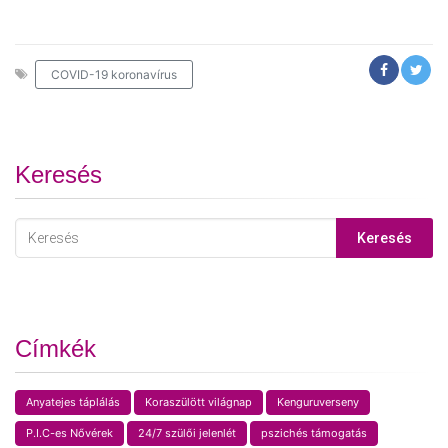
COVID-19 koronavírus
Keresés
Keresés
Címkék
Anyatejes táplálás
Koraszülött világnap
Kenguruverseny
P.I.C-es Nővérek
24/7 szülői jelenlét
pszichés támogatás