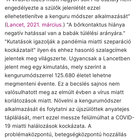
engedélyezte a szülők jelenlétét ezzel
ellehetetlenítve a kenguru módszer alkalmazását"
(
Lancet, 2021. március.
) "A bőrkontaktus hiánya
negatív hatással van a babák túlélési arányára."
"Kutatások igazolják a pandémia miatti szeparáció
kockázatait" ilyen és ehhez hasonló szalagcímek
jelentek meg világszerte. Ugyancsak a Lancetben
jelent meg egy kimutatás, mely szerint a
kengurumódszerrel 125.680 életet lehetne
megmenteni évente. Ez a becslés sajnos nem
valósulhatott meg az elmúlt évben a vírus miatt
korlátozások miatt. Növelni a kengurumódszer
alkalmazását és folytatni az újszülöttek anyatejes
táplálását, mert ezzel messze felülmúlhat a COVID-
19 miatti halálozások kockázata. A
problémaközpontú, betegségközpontú hozzállás