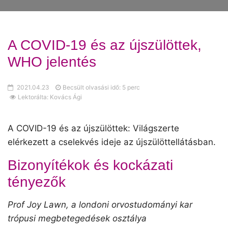
A COVID-19 és az újszülöttek,
WHO jelentés
2021.04.23
Becsült olvasási idő: 5 perc
Lektorálta: Kovács Ági
A COVID-19 és az újszülöttek: Világszerte
elérkezett a cselekvés ideje az újszülöttellátásban.
Bizonyítékok és kockázati
tényezők
Prof Joy Lawn, a londoni orvostudományi kar
trópusi megbetegedések osztálya