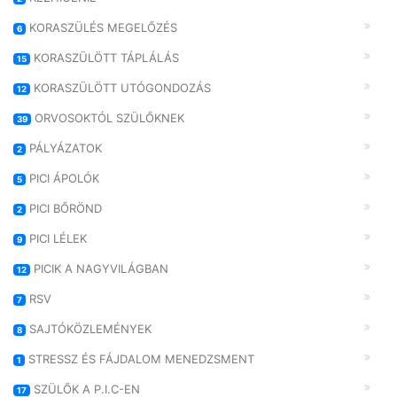
KORASZÜLÉS MEGELŐZÉS
6
KORASZÜLÖTT TÁPLÁLÁS
15
KORASZÜLÖTT UTÓGONDOZÁS
12
ORVOSOKTÓL SZÜLŐKNEK
39
PÁLYÁZATOK
2
PICI ÁPOLÓK
5
PICI BŐRÖND
2
PICI LÉLEK
9
PICIK A NAGYVILÁGBAN
12
RSV
7
SAJTÓKÖZLEMÉNYEK
8
STRESSZ ÉS FÁJDALOM MENEDZSMENT
1
SZÜLŐK A P.I.C-EN
17