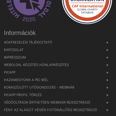
Információk
ADATKEZELÉSI TÁJÉKOZTATÓ
KAPCSOLAT
IMPRESSZUM
WEBOLDAL KÉSZÍTÉS HONLAPKÉSZÍTÉS
PICAPP
HAZAMEGYÜNK A PIC-BŐL
KORASZÜLÖTT UTÓGONDOZÁS - WEBINÁR
PICAPP PROFIL TÖRLÉS
VÉDŐOLTÁSOK ÉRTHETŐEN WEBINÁR REGISZTRÁCIÓ
FÉNY AZ ALAGÚT VÉGÉN FOTÓKIÁLLÍTÁS REGISZTRÁCIÓ