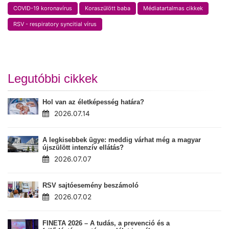
COVID-19 koronavírus
Koraszülött baba
Médiatartalmas cikkek
RSV - respiratory syncitial vírus
Legutóbbi cikkek
Hol van az életképesség határa?
2026.07.14
A legkisebbek ügye: meddig várhat még a magyar
újszülött intenzív ellátás?
2026.07.07
RSV sajtóesemény beszámoló
2026.07.02
FINETA 2026 – A tudás, a prevenció és a