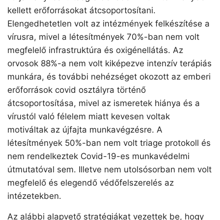
kellett erőforrásokat átcsoportosítani.
Elengedhetetlen volt az intézmények felkészítése a
vírusra, mivel a létesítmények 70%-ban nem volt
megfelelő infrastruktúra és oxigénellátás. Az
orvosok 88%-a nem volt kiképezve intenzív terápiás
munkára, és további nehézséget okozott az emberi
erőforrások covid osztályra történő
átcsoportosítása, mivel az ismeretek hiánya és a
vírustól való félelem miatt kevesen voltak
motiváltak az újfajta munkavégzésre. A
létesítmények 50%-ban nem volt triage protokoll és
nem rendelkeztek Covid-19-es munkavédelmi
útmutatóval sem. Illetve nem utolsósorban nem volt
megfelelő és elegendő védőfelszerelés az
intézetekben.
Az alábbi alapvető stratégiákat vezettek be, hogy