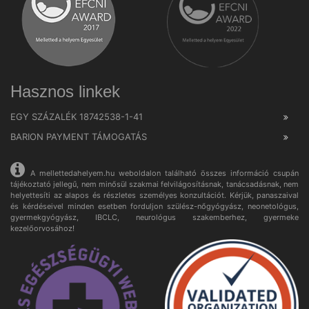
Hasznos linkek
EGY SZÁZALÉK 18742538-1-41
BARION PAYMENT TÁMOGATÁS
A mellettedahelyem.hu weboldalon található összes információ csupán
tájékoztató jellegű, nem minősül szakmai felvilágosításnak, tanácsadásnak, nem
helyettesíti az alapos és részletes személyes konzultációt. Kérjük, panaszaival
és kérdéseivel minden esetben forduljon szülész-nőgyógyász, neonetológus,
gyermekgyógyász, IBCLC, neurológus szakemberhez, gyermeke
kezelőorvosához!