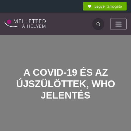
Legyél támogató
A COVID-19 ÉS AZ
ÚJSZÜLÖTTEK, WHO
JELENTÉS