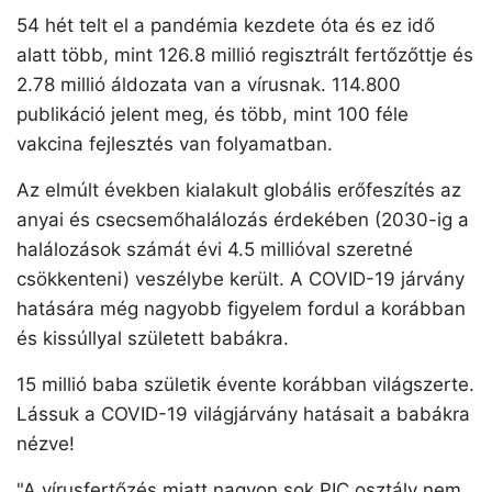
54 hét telt el a pandémia kezdete óta és ez idő
alatt több, mint 126.8 millió regisztrált fertőzőttje és
2.78 millió áldozata van a vírusnak. 114.800
publikáció jelent meg, és több, mint 100 féle
vakcina fejlesztés van folyamatban.
Az elmúlt években kialakult globális erőfeszítés az
anyai és csecsemőhalálozás érdekében (2030-ig a
halálozások számát évi 4.5 millióval szeretné
csökkenteni) veszélybe került. A COVID-19 járvány
hatására még nagyobb figyelem fordul a korábban
és kissúllyal született babákra.
15 millió baba születik évente korábban világszerte.
Lássuk a COVID-19 világjárvány hatásait a babákra
nézve!
"A vírusfertőzés miatt nagyon sok PIC osztály nem