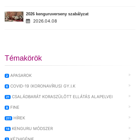
2026 kenguruverseny szabályzat
2026.04.08
Témakörök
APASAROK
2
COVID-19 (KORONAVÍRUS) GY.I.K
6
CSALÁDBARÁT KORASZÜLÖTT ELLÁTÁS ALAPELVEI
21
FINE
8
HÍREK
211
KENGURU MÓDSZER
18
KÉZHIGÉNIE
2