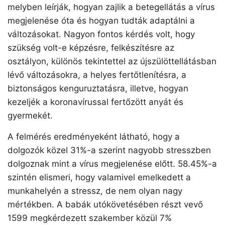
melyben leírják, hogyan zajlik a betegellátás a vírus
megjelenése óta és hogyan tudták adaptálni a
változásokat. Nagyon fontos kérdés volt, hogy
szükség volt-e képzésre, felkészítésre az
osztályon, különös tekintettel az újszülöttellátásban
lévő változásokra, a helyes fertőtlenítésra, a
biztonságos kenguruztatásra, illetve, hogyan
kezeljék a koronavírussal fertőzött anyát és
gyermekét.
A felmérés eredményeként látható, hogy a
dolgozók közel 31%-a szerint nagyobb stresszben
dolgoznak mint a vírus megjelenése előtt. 58.45%-a
szintén elismeri, hogy valamivel emelkedett a
munkahelyén a stressz, de nem olyan nagy
mértékben. A babák utókövetésében részt vevő
1599 megkérdezett szakember közül 7%