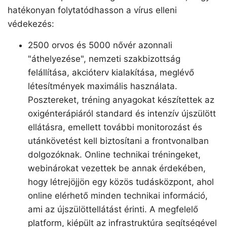
hatékonyan folytatódhasson a vírus elleni
védekezés:
2500 orvos és 5000 nővér azonnali
"áthelyezése", nemzeti szakbizottság
felállítása, akcióterv kialakítása, meglévő
létesítmények maximális használata.
Posztereket, tréning anyagokat készítettek az
oxigénterápiáról standard és intenzív újszülött
ellátásra, emellett további monitorozást és
utánkövetést kell biztosítani a frontvonalban
dolgozóknak. Online technikai tréningeket,
webinárokat vezettek be annak érdekében,
hogy létrejöjjön egy közös tudásközpont, ahol
online elérhető minden technikai információ,
ami az újszülöttellátást érinti. A megfelelő
platform, kiépült az infrastruktúra segítségével