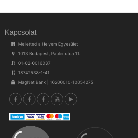
Kapcsolat
Melletted a Helyem Egyesület
1013 Budapest, Pauler utca 11.
01-02-0016037
18742538-1-41
MagNet Bank | 16200010-10054275