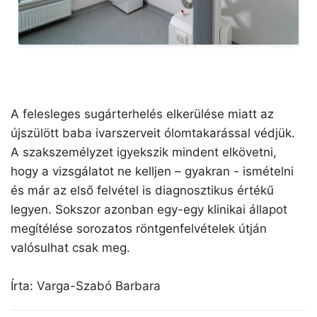
A felesleges sugárterhelés elkerülése miatt az
újszülött baba ivarszerveit ólomtakarással védjük.
A szakszemélyzet igyekszik mindent elkövetni,
hogy a vizsgálatot ne kelljen – gyakran - ismételni
és már az első felvétel is diagnosztikus értékű
legyen. Sokszor azonban egy-egy klinikai állapot
megítélése sorozatos röntgenfelvételek útján
valósulhat csak meg.
Írta: Varga-Szabó Barbara