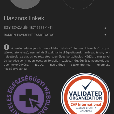
Hasznos linkek
EGY SZÁZALÉK 18742538-1-41
BARION PAYMENT TÁMOGATÁS
A mellettedahelyem.hu weboldalon található összes információ csupán
tájékoztató jellegű, nem minősül szakmai felvilágosításnak, tanácsadásnak, nem
helyettesíti az alapos és részletes személyes konzultációt. Kérjük, panaszaival
és kérdéseivel minden esetben forduljon szülész-nőgyógyász, neonetológus,
gyermekgyógyász, IBCLC, neurológus szakemberhez, gyermeke
kezelőorvosához!