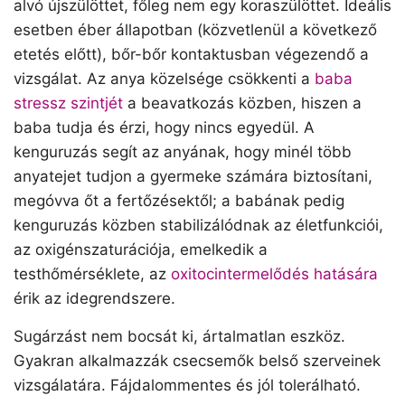
alvó újszülöttet, főleg nem egy koraszülöttet. Ideális
esetben éber állapotban (közvetlenül a következő
etetés előtt), bőr-bőr kontaktusban végezendő a
vizsgálat. Az anya közelsége csökkenti a
baba
stressz szintjét
a beavatkozás közben, hiszen a
baba tudja és érzi, hogy nincs egyedül. A
kenguruzás segít az anyának, hogy minél több
anyatejet tudjon a gyermeke számára biztosítani,
megóvva őt a fertőzésektől; a babának pedig
kenguruzás közben stabilizálódnak az életfunkciói,
az oxigénszaturációja, emelkedik a
testhőmérséklete, az
oxitocintermelődés hatására
érik az idegrendszere.
Sugárzást nem bocsát ki, ártalmatlan eszköz.
Gyakran alkalmazzák csecsemők belső szerveinek
vizsgálatára. Fájdalommentes és jól tolerálható.