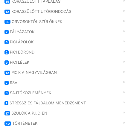
KORASZÜLÖTT TÁPLÁLÁS
15
KORASZÜLÖTT UTÓGONDOZÁS
12
ORVOSOKTÓL SZÜLŐKNEK
39
PÁLYÁZATOK
2
PICI ÁPOLÓK
5
PICI BŐRÖND
2
PICI LÉLEK
9
PICIK A NAGYVILÁGBAN
12
RSV
7
SAJTÓKÖZLEMÉNYEK
8
STRESSZ ÉS FÁJDALOM MENEDZSMENT
1
SZÜLŐK A P.I.C-EN
17
TÖRTÉNETEK
40