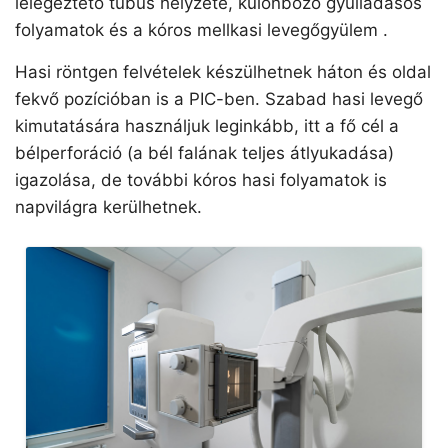
lélegeztető tubus helyzete, különböző gyulladásos
folyamatok és a kóros mellkasi levegőgyülem .
Hasi röntgen felvételek készülhetnek háton és oldal
fekvő pozícióban is a PIC-ben. Szabad hasi levegő
kimutatására használjuk leginkább, itt a fő cél a
bélperforáció (a bél falának teljes átlyukadása)
igazolása, de további kóros hasi folyamatok is
napvilágra kerülhetnek.