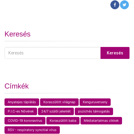
Keresés
Keresés
Címkék
Anyatejes táplálás
Koraszülött világnap
Kenguruverseny
P.I.C-es Nővérek
24/7 szülői jelenlét
pszichés támogatás
COVID-19 koronavírus
Koraszülött baba
Médiatartalmas cikkek
RSV - respiratory syncitial vírus