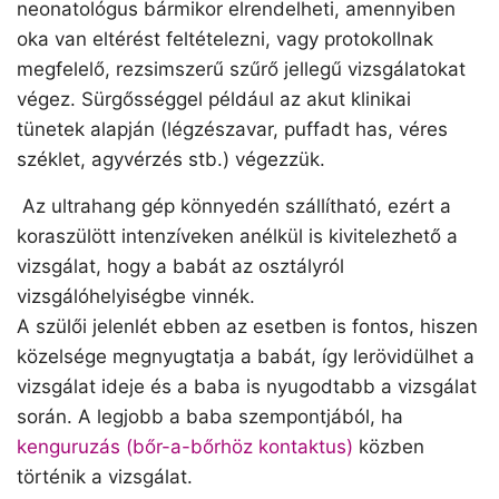
neonatológus bármikor elrendelheti, amennyiben
oka van eltérést feltételezni, vagy protokollnak
megfelelő, rezsimszerű szűrő jellegű vizsgálatokat
végez. Sürgősséggel például az akut klinikai
tünetek alapján (légzészavar, puffadt has, véres
széklet, agyvérzés stb.) végezzük.
Az ultrahang gép könnyedén szállítható, ezért a
koraszülött intenzíveken anélkül is kivitelezhető a
vizsgálat, hogy a babát az osztályról
vizsgálóhelyiségbe vinnék.
A szülői jelenlét ebben az esetben is fontos, hiszen
közelsége megnyugtatja a babát, így lerövidülhet a
vizsgálat ideje és a baba is nyugodtabb a vizsgálat
során. A legjobb a baba szempontjából, ha
kenguruzás (bőr-a-bőrhöz kontaktus)
közben
történik a vizsgálat.