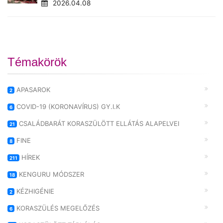
2026.04.08
Témakörök
APASAROK
2
COVID-19 (KORONAVÍRUS) GY.I.K
6
CSALÁDBARÁT KORASZÜLÖTT ELLÁTÁS ALAPELVEI
21
FINE
8
HÍREK
211
KENGURU MÓDSZER
18
KÉZHIGÉNIE
2
KORASZÜLÉS MEGELŐZÉS
6