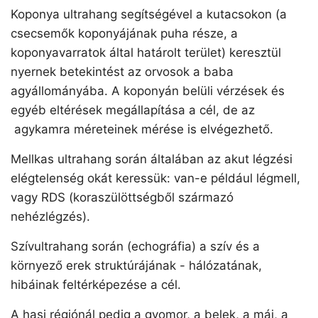
Koponya ultrahang segítségével a kutacsokon (a
csecsemők koponyájának puha része, a
koponyavarratok által határolt terület) keresztül
nyernek betekintést az orvosok a baba
agyállományába. A koponyán belüli vérzések és
egyéb eltérések megállapítása a cél, de az
agykamra méreteinek mérése is elvégezhető.
Mellkas ultrahang során általában az akut légzési
elégtelenség okát keressük: van-e például légmell,
vagy RDS (koraszülöttségből származó
nehézlégzés).
Szívultrahang során (echográfia) a szív és a
környező erek struktúrájának - hálózatának,
hibáinak feltérképezése a cél.
A hasi régiónál pedig a gyomor, a belek, a máj, a