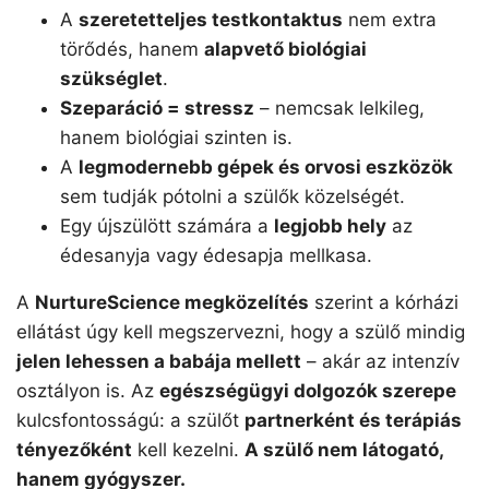
A
szeretetteljes testkontaktus
nem extra
törődés, hanem
alapvető biológiai
szükséglet
.
Szeparáció = stressz
– nemcsak lelkileg,
hanem biológiai szinten is.
A
legmodernebb gépek és orvosi eszközök
sem tudják pótolni a szülők közelségét.
Egy újszülött számára a
legjobb hely
az
édesanyja vagy édesapja mellkasa.
A
NurtureScience megközelítés
szerint a kórházi
ellátást úgy kell megszervezni, hogy a szülő mindig
jelen lehessen a babája mellett
– akár az intenzív
osztályon is. Az
egészségügyi dolgozók szerepe
kulcsfontosságú: a szülőt
partnerként és terápiás
tényezőként
kell kezelni.
A szülő nem látogató,
hanem gyógyszer.