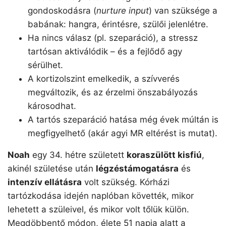
gondoskodásra (
nurture input
) van szüksége a
babának: hangra, érintésre, szülői jelenlétre.
Ha nincs válasz (pl. szeparáció), a stressz
tartósan aktiválódik – és a fejlődő agy
sérülhet.
A kortizolszint emelkedik, a szívverés
megváltozik, és az érzelmi önszabályozás
károsodhat.
A tartós szeparáció hatása még évek múltán is
megfigyelhető (akár agyi MR eltérést is mutat).
Noah
egy 34. hétre született
koraszülött kisfiú
,
akinél születése után
légzéstámogatásra
és
intenzív ellátásra
volt szükség. Kórházi
tartózkodása idején naplóban követték, mikor
lehetett a szüleivel, és mikor volt tőlük külön.
Megdöbbentő módon, élete 51 napja alatt a