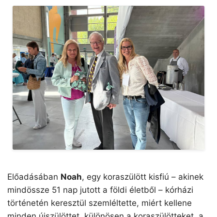
Előadásában
Noah
, egy koraszülött kisfiú – akinek
mindössze 51 nap jutott a földi életből – kórházi
történetén keresztül szemléltette, miért kellene
minden újszülöttet, különösen a koraszülötteket, a