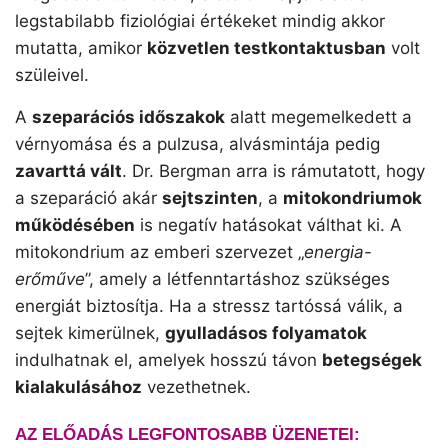
legstabilabb fiziológiai értékeket mindig akkor
mutatta, amikor
közvetlen testkontaktusban
volt
szüleivel.
A
szeparációs időszakok
alatt megemelkedett a
vérnyomása és a pulzusa, alvásmintája pedig
zavarttá vált
. Dr. Bergman arra is rámutatott, hogy
a szeparáció akár
sejtszinten
, a
mitokondriumok
működésében
is negatív hatásokat válthat ki. A
mitokondrium az emberi szervezet „
energia-
erőműve
”, amely a létfenntartáshoz szükséges
energiát biztosítja. Ha a stressz tartóssá válik, a
sejtek kimerülnek,
gyulladásos folyamatok
indulhatnak el, amelyek hosszú távon
betegségek
kialakulásához
vezethetnek.
AZ ELŐADÁS LEGFONTOSABB ÜZENETEI: