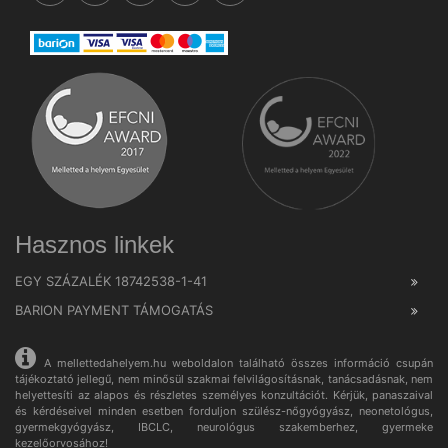
Hasznos linkek
EGY SZÁZALÉK 18742538-1-41
BARION PAYMENT TÁMOGATÁS
A mellettedahelyem.hu weboldalon található összes információ csupán
tájékoztató jellegű, nem minősül szakmai felvilágosításnak, tanácsadásnak, nem
helyettesíti az alapos és részletes személyes konzultációt. Kérjük, panaszaival
és kérdéseivel minden esetben forduljon szülész-nőgyógyász, neonetológus,
gyermekgyógyász, IBCLC, neurológus szakemberhez, gyermeke
kezelőorvosához!