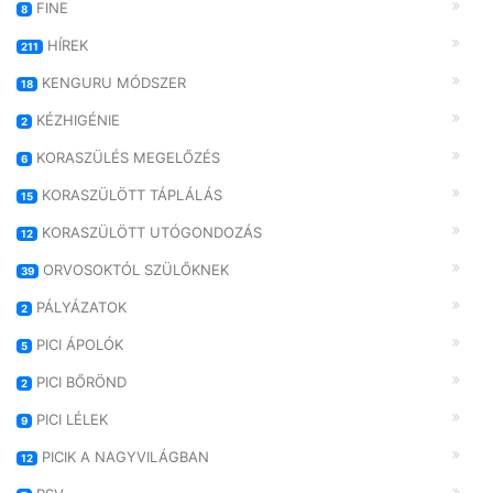
FINE
8
HÍREK
211
KENGURU MÓDSZER
18
KÉZHIGÉNIE
2
KORASZÜLÉS MEGELŐZÉS
6
KORASZÜLÖTT TÁPLÁLÁS
15
KORASZÜLÖTT UTÓGONDOZÁS
12
ORVOSOKTÓL SZÜLŐKNEK
39
PÁLYÁZATOK
2
PICI ÁPOLÓK
5
PICI BŐRÖND
2
PICI LÉLEK
9
PICIK A NAGYVILÁGBAN
12