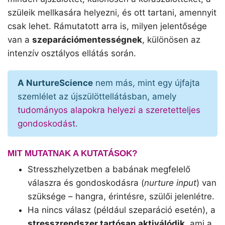
szüleik mellkasára helyezni, és ott tartani, amennyit
csak lehet. Rámutatott arra is, milyen jelentősége
van a
szeparációmentességnek
, különösen az
intenzív osztályos ellátás során.
A NurtureScience
nem más, mint egy újfajta
szemlélet az újszülöttellátásban, amely
tudományos alapokra helyezi a szeretetteljes
gondoskodást
.
MIT MUTATNAK A KUTATÁSOK?
Stresszhelyzetben a babának megfelelő
válaszra és gondoskodásra (
nurture input
) van
szüksége – hangra, érintésre, szülői jelenlétre.
Ha nincs válasz (például szeparáció esetén), a
stresszrendszer tartósan aktiválódik
, ami a