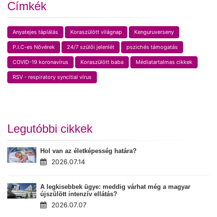
Címkék
Anyatejes táplálás
Koraszülött világnap
Kenguruverseny
P.I.C-es Nővérek
24/7 szülői jelenlét
pszichés támogatás
COVID-19 koronavírus
Koraszülött baba
Médiatartalmas cikkek
RSV - respiratory syncitial vírus
Legutóbbi cikkek
Hol van az életképesség határa?
2026.07.14
A legkisebbek ügye: meddig várhat még a magyar
újszülött intenzív ellátás?
2026.07.07