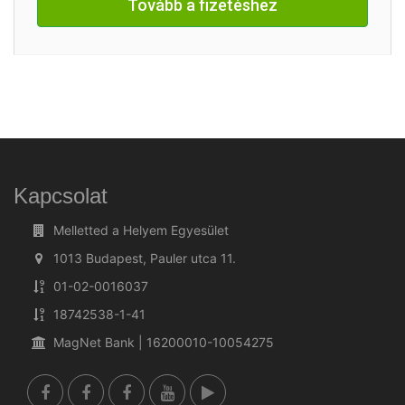
Tovább a fizetéshez
Kapcsolat
Melletted a Helyem Egyesület
1013 Budapest, Pauler utca 11.
01-02-0016037
18742538-1-41
MagNet Bank | 16200010-10054275