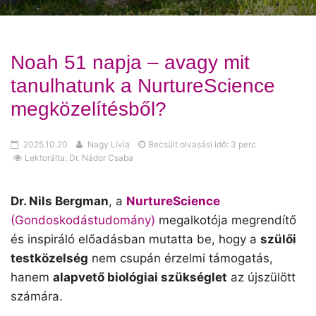
Noah 51 napja – avagy mit
tanulhatunk a NurtureScience
megközelítésből?
2025.10.20
Nagy Lívia
Becsült olvasási idő: 3 perc
Lektorálta: Dr. Nádor Csaba
Dr. Nils Bergman
, a
NurtureScience
(Gondoskodástudomány)
megalkotója megrendítő
és inspiráló előadásban mutatta be, hogy a
szülői
testközelség
nem csupán érzelmi támogatás,
hanem
alapvető biológiai szükséglet
az újszülött
számára.