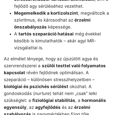
fejlődő agy sérüléséhez vezethet.
Megemelkedik a kortizolszint
, megváltozik a
szívritmus, és károsodhat az
érzelmi
önszabályozás
képessége.
A
tartós szeparáció hatásai
még évekkel
később is kimutathatók – akár agyi MR-
vizsgálattal is.
Az elmélet lényege, hogy az újszülött agya és
szervrendszerei a
szülői testtel való folyamatos
kapcsolat
révén fejlődnek optimálisan. A
szeparáció – különösen stresszhelyzetben –
biológiai és pszichés sérülést
okozhat. A
gondoskodás (
nurture
) tehát nem „csak” lelki
szükséglet: a
fiziológiai stabilitás
, a
hormonális
egyensúly
, az
agyfejlődés
és az
érzelmi
szabályozás
is nagymértékben függ tőle.