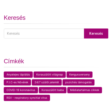
Keresés
Keresés
Címkék
Anyatejes táplálás
Koraszülött világnap
Kenguruverseny
P.I.C-es Nővérek
24/7 szülői jelenlét
pszichés támogatás
COVID-19 koronavírus
Koraszülött baba
Médiatartalmas cikkek
RSV - respiratory syncitial vírus