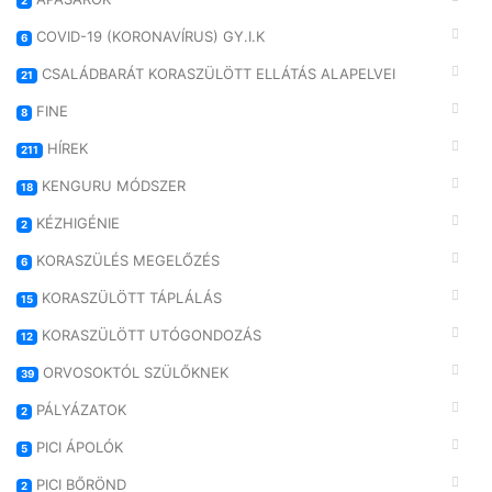
2
COVID-19 (KORONAVÍRUS) GY.I.K
6
CSALÁDBARÁT KORASZÜLÖTT ELLÁTÁS ALAPELVEI
21
FINE
8
HÍREK
211
KENGURU MÓDSZER
18
KÉZHIGÉNIE
2
KORASZÜLÉS MEGELŐZÉS
6
KORASZÜLÖTT TÁPLÁLÁS
15
KORASZÜLÖTT UTÓGONDOZÁS
12
ORVOSOKTÓL SZÜLŐKNEK
39
PÁLYÁZATOK
2
PICI ÁPOLÓK
5
PICI BŐRÖND
2