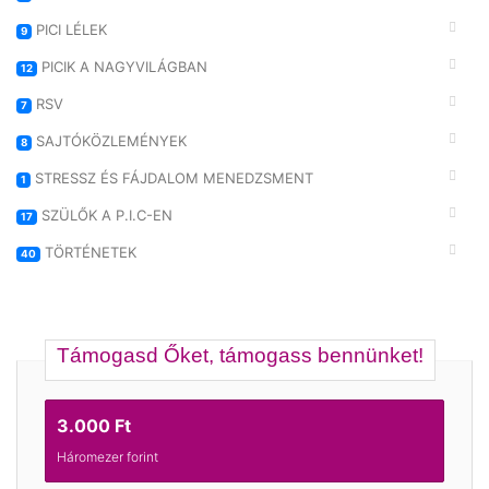
PICI LÉLEK
9
PICIK A NAGYVILÁGBAN
12
RSV
7
SAJTÓKÖZLEMÉNYEK
8
STRESSZ ÉS FÁJDALOM MENEDZSMENT
1
SZÜLŐK A P.I.C-EN
17
TÖRTÉNETEK
40
Támogasd Őket, támogass bennünket!
3.000 Ft
Háromezer forint