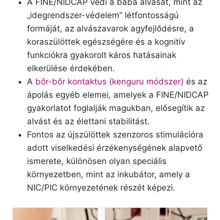
A FINE/NIDCAP védi a baba alvását, mint az
„idegrendszer-védelem” létfontosságú
formáját, az alvászavarok agyfejlődésre, a
koraszülöttek egészségére és a kognitív
funkciókra gyakorolt káros hatásainak
elkerülése érdekében.
A
bőr-bőr kontaktus (kenguru módszer)
és az
ápolás egyéb elemei, amelyek a FINE/NIDCAP
gyakorlatot foglalják magukban, elősegítik az
alvást és az élettani stabilitást.
Fontos az újszülöttek szenzoros stimulációra
adott viselkedési érzékenységének alapvető
ismerete, különösen olyan speciális
környezetben, mint az inkubátor, amely a
NIC/PIC környezetének részét képezi.