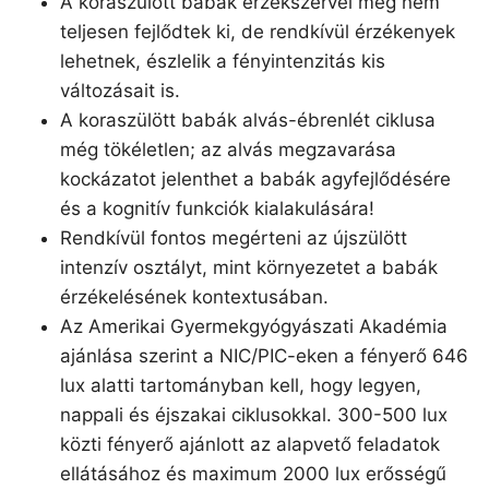
A koraszülött babák érzékszervei még nem
teljesen fejlődtek ki, de rendkívül érzékenyek
lehetnek, észlelik a fényintenzitás kis
változásait is.
A koraszülött babák alvás-ébrenlét ciklusa
még tökéletlen; az alvás megzavarása
kockázatot jelenthet a babák agyfejlődésére
és a kognitív funkciók kialakulására!
Rendkívül fontos megérteni az újszülött
intenzív osztályt, mint környezetet a babák
érzékelésének kontextusában.
Az Amerikai Gyermekgyógyászati Akadémia
ajánlása szerint a NIC/PIC-eken a fényerő 646
lux alatti tartományban kell, hogy legyen,
nappali és éjszakai ciklusokkal. 300-500 lux
közti fényerő ajánlott az alapvető feladatok
ellátásához és maximum 2000 lux erősségű