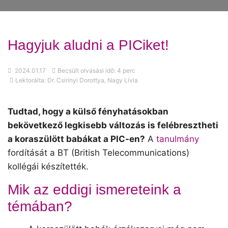
Hagyjuk aludni a PICiket!
2024.01.17
Becsült olvasási idő: 4 perc
Lektorálta: Dr. Csirinyi Dorottya, Nagy Lívia
Tudtad, hogy a külső fényhatásokban
bekövetkező legkisebb változás is felébresztheti
a koraszülött babákat a PIC-en?
A
tanulmány
fordítását a BT (British Telecommunications)
kollégái készítették.
Mik az eddigi ismereteink a
témában?