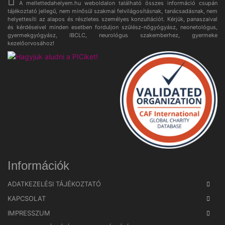
A mellettedahelyem.hu weboldalon található összes információ csupán
tájékoztató jellegű, nem minősül szakmai felvilágosításnak, tanácsadásnak, nem
helyettesíti az alapos és részletes személyes konzultációt. Kérjük, panaszaival
és kérdéseivel minden esetben forduljon szülész-nőgyógyász, neonetológus,
gyermekgyógyász, IBCLC, neurológus szakemberhez, gyermeke
kezelőorvosához!
Információk
ADATKEZELÉSI TÁJÉKOZTATÓ
KAPCSOLAT
IMPRESSZUM