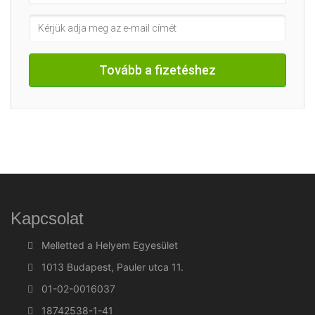
Tovább a fizetéshez
Kapcsolat
Melletted a Helyem Egyesület
1013 Budapest, Pauler utca 11.
01-02-0016037
18742538-1-41