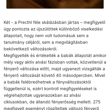
Két - a Precthl féle skálázásban jártas – megfigyelő
úgy pontozta az újszülöttek különböző viselkedési
állapotait, hogy nem volt tudomásuk sem a
tanulmány céljáról, sem a megvilágításban
bekövetkező változásokról.
Megfigyelték és értékelték a babák állapotát amikor
mély vagy aktív alvási fázisban voltak, közvetlenül a
fényerő változása előtt, majd ugyanezt vizsgálták a
fényerő változását követő 40 másodpercben. Mivel
a babák felébredhetnek a fényváltozásoktól
függetlenül is, ezért kontroll megfigyeléseket is
végrehajtottak ugyanazokban az alvási
ciklusokban, de állandó fényerősség mellett. 275
megfigyelt eseményt rögzítettek változó fényerő