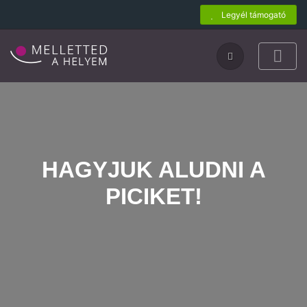
Legyél támogató
HAGYJUK ALUDNI A
PICIKET!