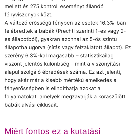
mellett és 275 kontroll eseményt állandó
fényviszonyok közt.
A változó erősségű fényben az esetek 16.3%-ban
felébredtek a babák (Prechtl szerinti 1-es vagy 2-
es állapotból), gyakran azonnal az 5-ös szintű
állapotba ugorva (sírás vagy felzaklatott állapot). Ez
szerény 6.3%-kal magasabb – statisztikailag
viszont jelentős különbség – mint a viszonyítási
alapul szolgáló ébredések száma. Ez azt jelenti,
hogy akár már a kisebb mértékű emelkedés a
fényerősségben is elindíthatja azokat a
folyamatokat, amelyek megzavarják a koraszülött
babák alvási ciklusait.
Miért fontos ez a kutatási