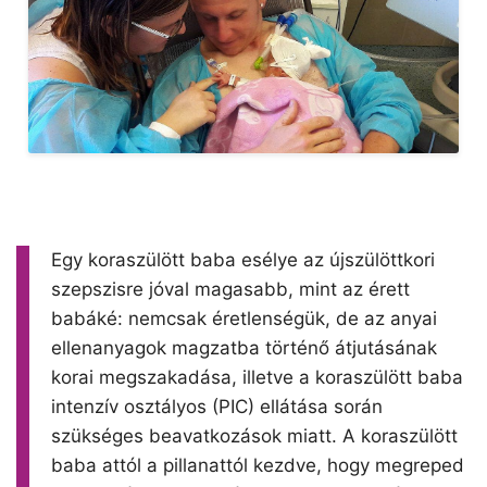
Egy koraszülött baba esélye az újszülöttkori
szepszisre jóval magasabb, mint az érett
babáké: nemcsak éretlenségük, de az anyai
ellenanyagok magzatba történő átjutásának
korai megszakadása, illetve a koraszülött baba
intenzív osztályos (PIC) ellátása során
szükséges beavatkozások miatt. A koraszülött
baba attól a pillanattól kezdve, hogy megreped