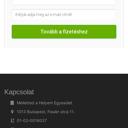
Tovább a fizetéshez
Kapcsolat
Melletted a Helyem Egyesület
1013 Budapest, Pauler utca 11.
01-02-0016037