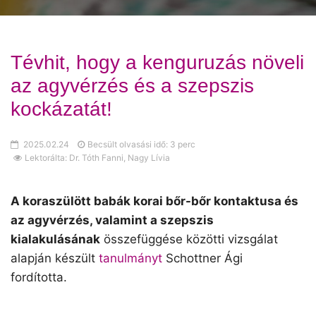
Tévhit, hogy a kenguruzás növeli
az agyvérzés és a szepszis
kockázatát!
2025.02.24
Becsült olvasási idő: 3 perc
Lektorálta: Dr. Tóth Fanni, Nagy Lívia
A koraszülött babák korai bőr-bőr kontaktusa és
az agyvérzés, valamint a szepszis
kialakulásának
összefüggése közötti vizsgálat
alapján készült
tanulmányt
Schottner Ági
fordította.