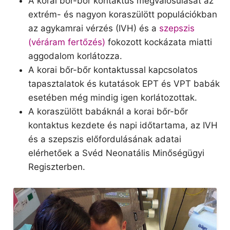
A korai bőr-bőr kontaktus megvalósulását az
extrém- és nagyon koraszülött populációkban
az agykamrai vérzés (IVH) és a
szepszis
(véráram fertőzés)
fokozott kockázata miatti
aggodalom korlátozza.
A korai bőr-bőr kontaktussal kapcsolatos
tapasztalatok és kutatások EPT és VPT babák
esetében még mindig igen korlátozottak.
A koraszülött babáknál a korai bőr-bőr
kontaktus kezdete és napi időtartama, az IVH
és a szepszis előfordulásának adatai
elérhetőek a Svéd Neonatális Minőségügyi
Regiszterben.