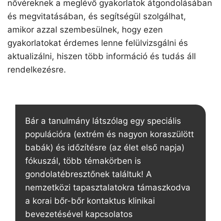
nővéreknek a meglévő gyakorlatok átgondolásában
és megvitatásában, és segítségül szolgálhat,
amikor azzal szembesülnek, hogy ezen
gyakorlatokat érdemes lenne felülvizsgálni és
aktualizálni, hiszen több információ és tudás áll
rendelkezésre.
Bár a tanulmány látszólag egy speciális
populációra (extrém és nagyon koraszülött
babák) és időzítésre (az élet első napja)
fókuszál, több témakörben is
gondolatébresztőnek találtuk! A
nemzetközi tapasztalatokra támaszkodva
a korai bőr-bőr kontaktus klinikai
bevezetésével kapcsolatos