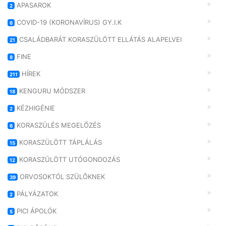
APASAROK
2
COVID-19 (KORONAVÍRUS) GY.I.K
6
CSALÁDBARÁT KORASZÜLÖTT ELLÁTÁS ALAPELVEI
21
FINE
8
HÍREK
211
KENGURU MÓDSZER
18
KÉZHIGÉNIE
2
KORASZÜLÉS MEGELŐZÉS
6
KORASZÜLÖTT TÁPLÁLÁS
15
KORASZÜLÖTT UTÓGONDOZÁS
12
ORVOSOKTÓL SZÜLŐKNEK
39
PÁLYÁZATOK
2
PICI ÁPOLÓK
5