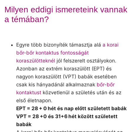
Milyen eddigi ismereteink vannak
a témában?
Egyre több bizonyíték támasztja alá
a korai
bőr-bőr kontaktus fontosságát
koraszülötteknél
jól felszerelt osztályokon.
Azonban az extrém koraszülött (EPT) és
nagyon koraszülött (VPT) babák esetében
csak kis hányadánál alkalmaznak
bőr-bőr
kontaktust
közvetlenül a születés után és az
első életnapon.
EPT = 28 + 0 hét és nap előtt született babák
VPT = 28 +0 és 31+6 hét között született
babák