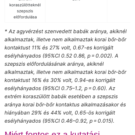
koraszülötteknél
szepszis
előfordulása
* Az agyvérzést szenvedett babák aránya, akiknél
alkalmaztak, illetve nem alkalmaztak korai bőr-bőr
kontaktust 11% és 27% volt, 0.67-es korrigált
esélyhányados (95%CI 0.52 0.86, p = 0.002). A
szepszis előfordulásának aránya, akiknél
alkalmaztak, illetve nem alkalmaztak korai bőr-bőr
kontaktust 16% és 30% volt, 0.94-es korrigált
esélyhányados (95%CI 0.75–1.2, p = 0.60). Az
extrém koraszülött babák esetében a szepszis
aránya korai bőr-bőr kontaktus alkalmazásakor és
hiányában 29% és 44% volt, 0.65-ös korrigált
esélyhányados (95%CI 0.46–0.92, p = 0.015).
Miért fontos ez a kutatási