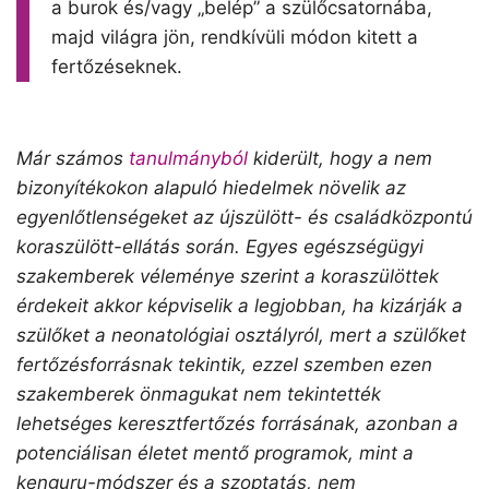
a burok és/vagy „belép” a szülőcsatornába,
majd világra jön, rendkívüli módon kitett a
fertőzéseknek.
Már számos
tanulmányból
kiderült, hogy a nem
bizonyítékokon alapuló hiedelmek növelik az
egyenlőtlenségeket az újszülött- és családközpontú
koraszülött-ellátás során. Egyes egészségügyi
szakemberek véleménye szerint a koraszülöttek
érdekeit akkor képviselik a legjobban, ha kizárják a
szülőket a neonatológiai osztályról, mert a szülőket
fertőzésforrásnak tekintik, ezzel szemben ezen
szakemberek önmagukat nem tekintették
lehetséges keresztfertőzés forrásának, azonban a
potenciálisan életet mentő programok, mint a
kenguru-módszer és a szoptatás, nem