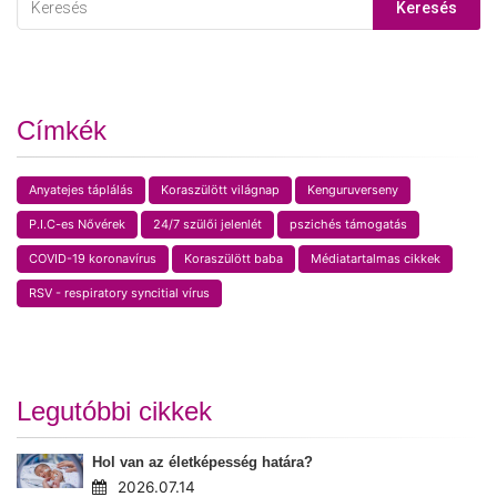
Keresés
Címkék
Anyatejes táplálás
Koraszülött világnap
Kenguruverseny
P.I.C-es Nővérek
24/7 szülői jelenlét
pszichés támogatás
COVID-19 koronavírus
Koraszülött baba
Médiatartalmas cikkek
RSV - respiratory syncitial vírus
Legutóbbi cikkek
Hol van az életképesség határa?
2026.07.14