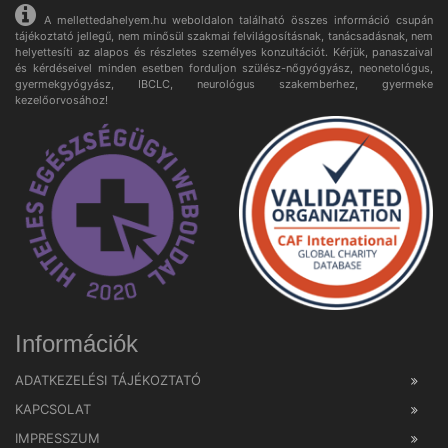
A mellettedahelyem.hu weboldalon található összes információ csupán
tájékoztató jellegű, nem minősül szakmai felvilágosításnak, tanácsadásnak, nem
helyettesíti az alapos és részletes személyes konzultációt. Kérjük, panaszaival
és kérdéseivel minden esetben forduljon szülész-nőgyógyász, neonetológus,
gyermekgyógyász, IBCLC, neurológus szakemberhez, gyermeke
kezelőorvosához!
Információk
ADATKEZELÉSI TÁJÉKOZTATÓ
KAPCSOLAT
IMPRESSZUM