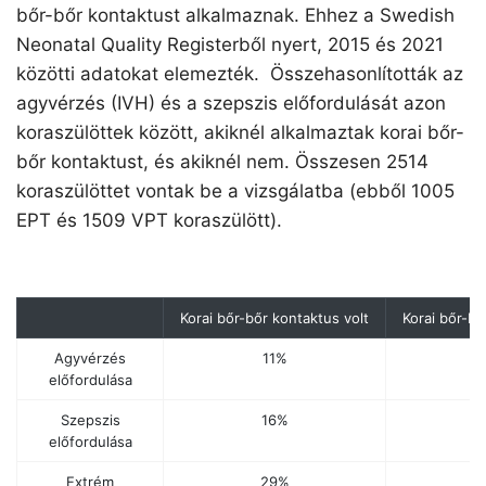
bőr-bőr kontaktust alkalmaznak. Ehhez a Swedish
Neonatal Quality Registerből nyert, 2015 és 2021
közötti adatokat elemezték. Összehasonlították az
agyvérzés (IVH) és a szepszis előfordulását azon
koraszülöttek között, akiknél alkalmaztak korai bőr-
bőr kontaktust, és akiknél nem. Összesen 2514
koraszülöttet vontak be a vizsgálatba (ebből 1005
EPT és 1509 VPT koraszülött).
Korai bőr-bőr kontaktus volt
Korai bőr-b
Agyvérzés
11%
előfordulása
Szepszis
16%
előfordulása
Extrém
29%