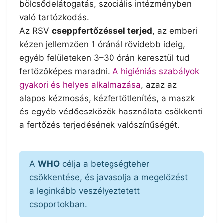
bölcsődelátogatás, szociális intézményben
való tartózkodás.
Az RSV
cseppfertőzéssel terjed
, az emberi
kézen jellemzően 1 óránál rövidebb ideig,
egyéb felületeken 3–30 órán keresztül tud
fertőzőképes maradni.
A higiéniás szabályok
gyakori és helyes alkalmazása
, azaz az
alapos kézmosás, kézfertőtlenítés, a maszk
és egyéb védőeszközök használata csökkenti
a fertőzés terjedésének valószínűségét.
A
WHO
célja a betegségteher
csökkentése, és javasolja a megelőzést
a leginkább veszélyeztetett
csoportokban.