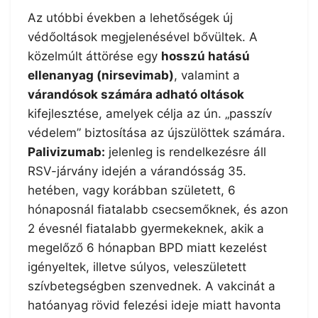
Az utóbbi években a lehetőségek új
védőoltások megjelenésével bővültek. A
közelmúlt áttörése egy
hosszú hatású
ellenanyag (nirsevimab)
, valamint a
várandósok számára adható oltások
kifejlesztése, amelyek célja az ún. „passzív
védelem” biztosítása az újszülöttek számára.
Palivizumab:
jelenleg is rendelkezésre áll
RSV-járvány idején a várandósság 35.
hetében, vagy korábban született, 6
hónaposnál fiatalabb csecsemőknek, és azon
2 évesnél fiatalabb gyermekeknek, akik a
megelőző 6 hónapban BPD miatt kezelést
igényeltek, illetve súlyos, veleszületett
szívbetegségben szenvednek. A vakcinát a
hatóanyag rövid felezési ideje miatt havonta