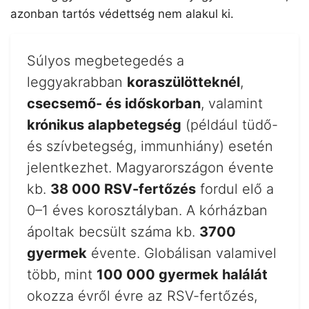
azonban tartós védettség nem alakul ki.
Súlyos megbetegedés a
leggyakrabban
koraszülötteknél
,
csecsemő- és időskorban
, valamint
krónikus alapbetegség
(például tüdő-
és szívbetegség, immunhiány) esetén
jelentkezhet. Magyarországon évente
kb.
38 000 RSV-fertőzés
fordul elő a
0–1 éves korosztályban. A kórházban
ápoltak becsült száma kb.
3700
gyermek
évente. Globálisan valamivel
több, mint
100 000 gyermek halálát
okozza évről évre az RSV-fertőzés,