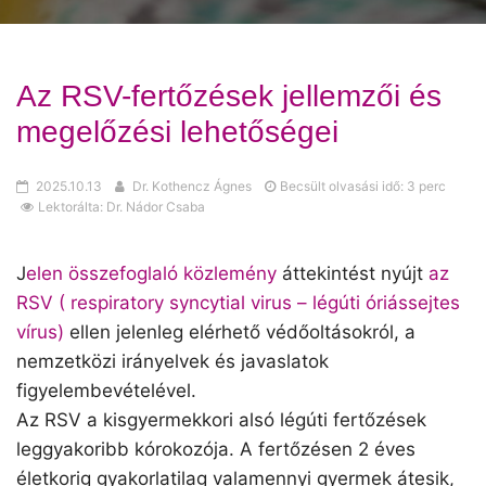
Az RSV-fertőzések jellemzői és
megelőzési lehetőségei
2025.10.13
Dr. Kothencz Ágnes
Becsült olvasási idő: 3 perc
Lektorálta: Dr. Nádor Csaba
J
elen összefoglaló közlemény
áttekintést nyújt
az
RSV ( respiratory syncytial virus – légúti óriássejtes
vírus)
ellen jelenleg elérhető védőoltásokról, a
nemzetközi irányelvek és javaslatok
figyelembevételével.
Az RSV a kisgyermekkori alsó légúti fertőzések
leggyakoribb kórokozója. A fertőzésen 2 éves
életkorig gyakorlatilag valamennyi gyermek átesik,