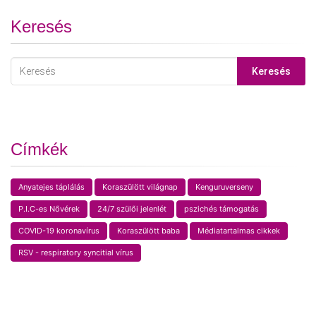
Keresés
Keresés
Címkék
Anyatejes táplálás
Koraszülött világnap
Kenguruverseny
P.I.C-es Nővérek
24/7 szülői jelenlét
pszichés támogatás
COVID-19 koronavírus
Koraszülött baba
Médiatartalmas cikkek
RSV - respiratory syncitial vírus