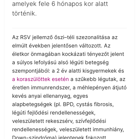
amelyek fele 6 hónapos kor alatt
történik.
Az RSV jellemző őszi–téli szezonalitása az
elmúlt években jelentősen változott. Az
életkor önmagában kockázati tényezőt jelent
a súlyos lefolyású alsó légúti betegség
szempontjából: a 2 év alatti kisgyermekek és
a koraszülöttek esetén
a szűkebb légutak, az
éretlen immunrendszer, a méhlepényen átjutó
kevés anyai ellenanyag, egyes
alapbetegségek (pl. BPD, cystás fibrosis,
légúti fejlődési rendellenességek,
veleszületett rekeszsérv, szívfejlődési
rendellenességek, veleszületett immunhiány,
Down-szindróma) jelentenek fokozott