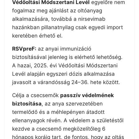
Védőoltási Módszertani Levél
egyelőre nem
fogalmaz meg ajánlást az oltóanyag
alkalmazására, továbbá a nirsevimab
hazánkban pillanatnyilag csak egyedi import
keretében érhető el.
RSVpreF:
az anyai immunizáció
biztosításával jelenleg is elérhető lehetőség.
A hazai, 2025. évi Védőoltási Módszertani
Levél alapján egyszeri dózis alkalmazása
javasolt a várandósság 24–36. hete között.
Célja a csecsemők
passzív védelmének
biztosítása
, az anya szervezetében
termelődő és a méhlepényen átadott
ellenanyagok révén. A védelem a születéstől
kezdve a csecsemő megközelítőleg 6
hónapos koráig tart, de fontos, hogy az oltás