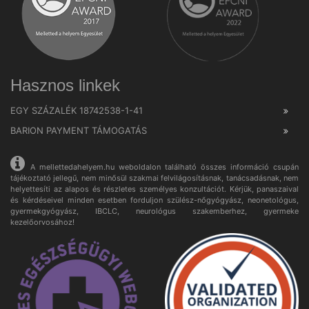
Hasznos linkek
EGY SZÁZALÉK 18742538-1-41
BARION PAYMENT TÁMOGATÁS
A mellettedahelyem.hu weboldalon található összes információ csupán
tájékoztató jellegű, nem minősül szakmai felvilágosításnak, tanácsadásnak, nem
helyettesíti az alapos és részletes személyes konzultációt. Kérjük, panaszaival
és kérdéseivel minden esetben forduljon szülész-nőgyógyász, neonetológus,
gyermekgyógyász, IBCLC, neurológus szakemberhez, gyermeke
kezelőorvosához!