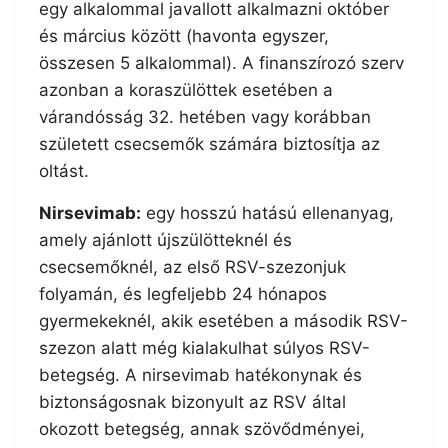
egy alkalommal javallott alkalmazni október
és március között (havonta egyszer,
összesen 5 alkalommal). A finanszírozó szerv
azonban a koraszülöttek esetében a
várandósság 32. hetében vagy korábban
született csecsemők számára biztosítja az
oltást.
Nirsevimab:
egy hosszú hatású ellenanyag,
amely ajánlott újszülötteknél és
csecsemőknél, az első RSV-szezonjuk
folyamán, és legfeljebb 24 hónapos
gyermekeknél, akik esetében a második RSV-
szezon alatt még kialakulhat súlyos RSV-
betegség. A nirsevimab hatékonynak és
biztonságosnak bizonyult az RSV által
okozott betegség, annak szövődményei,