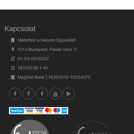
Kapcsolat
Melletted a Helyem Egyesület
1013 Budapest, Pauler utca 11.
01-02-0016037
18742538-1-41
MagNet Bank | 16200010-10054275