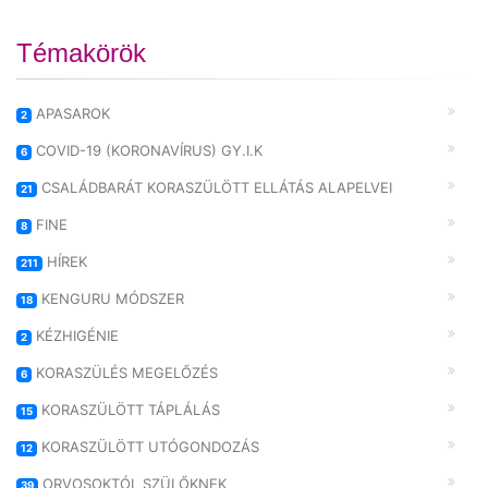
Témakörök
APASAROK
2
COVID-19 (KORONAVÍRUS) GY.I.K
6
CSALÁDBARÁT KORASZÜLÖTT ELLÁTÁS ALAPELVEI
21
FINE
8
HÍREK
211
KENGURU MÓDSZER
18
KÉZHIGÉNIE
2
KORASZÜLÉS MEGELŐZÉS
6
KORASZÜLÖTT TÁPLÁLÁS
15
KORASZÜLÖTT UTÓGONDOZÁS
12
ORVOSOKTÓL SZÜLŐKNEK
39