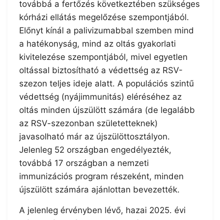
továbbá a fertőzés következtében szükséges
kórházi ellátás megelőzése szempontjából.
Előnyt kínál a palivizumabbal szemben mind
a hatékonyság, mind az oltás gyakorlati
kivitelezése szempontjából, mivel egyetlen
oltással biztosítható a védettség az RSV-
szezon teljes ideje alatt. A populációs szintű
védettség (nyájimmunitás) eléréséhez az
oltás minden újszülött számára (de legalább
az RSV-szezonban születetteknek)
javasolható már az újszülöttosztályon.
Jelenleg 52 országban engedélyezték,
továbbá 17 országban a nemzeti
immunizációs program részeként, minden
újszülött számára ajánlottan bevezették.
A jelenleg érvényben lévő, hazai 2025. évi