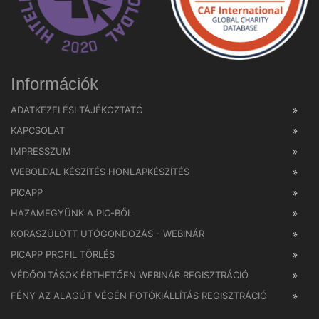
Információk
ADATKEZELÉSI TÁJÉKOZTATÓ
KAPCSOLAT
IMPRESSZUM
WEBOLDAL KÉSZÍTÉS HONLAPKÉSZÍTÉS
PICAPP
HAZAMEGYÜNK A PIC-BŐL
KORASZÜLÖTT UTÓGONDOZÁS - WEBINÁR
PICAPP PROFIL TÖRLÉS
VÉDŐOLTÁSOK ÉRTHETŐEN WEBINÁR REGISZTRÁCIÓ
FÉNY AZ ALAGÚT VÉGÉN FOTÓKIÁLLÍTÁS REGISZTRÁCIÓ